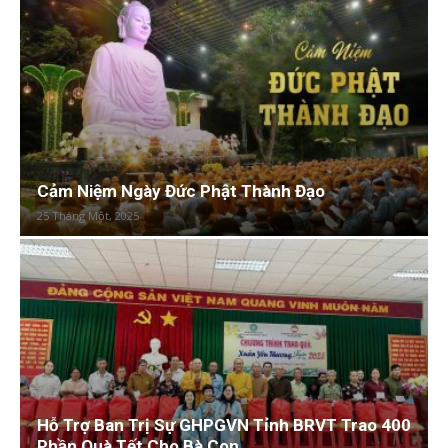
Cảm Niệm Ngày Đức Phật Thành Đạo
25 Tháng Một, 2025
Hỗ Trợ Ban Trị Sự GHPGVN Tỉnh BRVT Trao 400
Phần Quà Tết Cho Bà Con