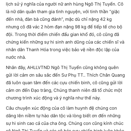
lịch sử ý nghĩa của người nữ anh hùng Ngô Thị Tuyển. Cô
là nữ dân quân tham gia tình nguyện, với tinh thần “giặc
đến nhà, đàn bà cũng đánh”, mặc dù chỉ nặng 42 kg
nhưng cô đã vác 2 hòm đạn nặng 98 kg để tiếp tế cho bộ
đội. Trong thời điểm chiến đấu gian khổ đó, cô cũng đã
chứng kiến những sự hi sinh anh dũng của các chiến sĩ và
nhân dân Thanh Hóa trong việc bảo vệ nền độc lập của
nước nhà.
Nhân đây, AHLLVTND Ngô Thị Tuyển cũng không quên
gửi lời cảm ơn sâu sắc đến Sư Phụ TT.. Thích Chân Quang
đã luôn quan tâm đến các cựu chiến binh, cô cũng gửi lời
cảm ơn đến Đạo tràng, Chúng thanh niên đã tổ chức một
chương trình xúc động và ý nghĩa như thế này.
Câu chuyện xúc động của cô làm huynh đệ chúng con
dâng lên niềm tự hào dân tộc và lòng biết ơn đến những
sự hi sinh cao cả của cha ông. Chúng con cũng kính chúc
cô Ngô Thị Tuyển và các cô bác cựu chiến binh luôn khỏe