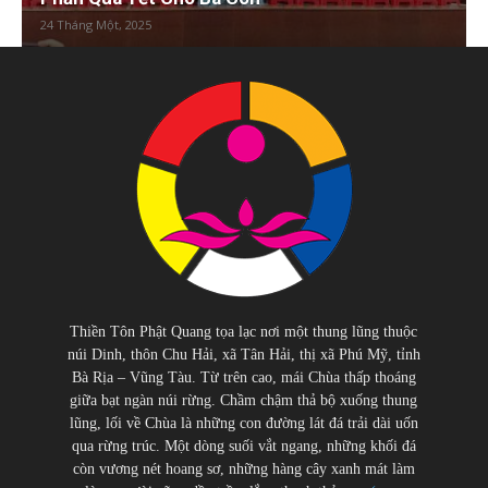
24 Tháng Một, 2025
Thiền Tôn Phật Quang tọa lạc nơi một thung lũng thuộc
núi Dinh, thôn Chu Hải, xã Tân Hải, thị xã Phú Mỹ, tỉnh
Bà Rịa – Vũng Tàu. Từ trên cao, mái Chùa thấp thoáng
giữa bạt ngàn núi rừng. Chầm chậm thả bộ xuống thung
lũng, lối về Chùa là những con đường lát đá trải dài uốn
qua rừng trúc. Một dòng suối vắt ngang, những khối đá
còn vương nét hoang sơ, những hàng cây xanh mát làm