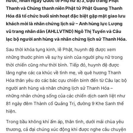
nước, nhân ngày Quốc tế Phụ nữ 8/3, Đạo tràng Phật
Thanh và Chúng thanh niên Phật tử Phật Quang Thanh
Hóa đã tổ chức buổi sinh hoạt đặc biệt gặp mặt giao lưu
khách mời là nhân chứng lịch sử – Anh hùng lực Lượng
vũ trang nhân dân (AHLLVTND) Ngô Thị Tuyển và Câu
lạc bộ người anh hùng và nhân chứng lịch sử Thanh Hóa.
Sau thời khóa tụng kinh, lễ Phật, huynh đệ được xem
những thước phim về sự hy sinh của người phụ nữ trong
thời chiến cũng như thời bình. Tiếp đó, huynh đệ được
lắng nghe các ca khúc về tình mẹ, về quê hương Thanh
Hóa thân yêu do các bác cựu chiến binh đến từ Câu lạc bộ
người anh hùng và nhân chứng lịch sử Thanh Hóa –
những nhân chứng sống của các chiến dịch oanh liệt như
81 ngày đêm Thành cổ Quảng Trị, đường 9 Khe Sanh thể
hiện.
Trong bầu không khí ấm áp, thân tình, dưới mái chùa yêu
thương, cả đại chúng xúc động khi được nghe câu chuyện