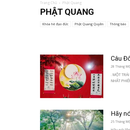
Trang Chủ
Phật Quang
PHẬT QUANG
Khóa hè đạo đức
Phật Quang Quyền
Thông báo
Câu Đ
28 Tháng Mộ
. MỘT TRÁ
NHẤT PHIẾ
Hãy nó
25 Tháng Mộ
Hãy nói lê