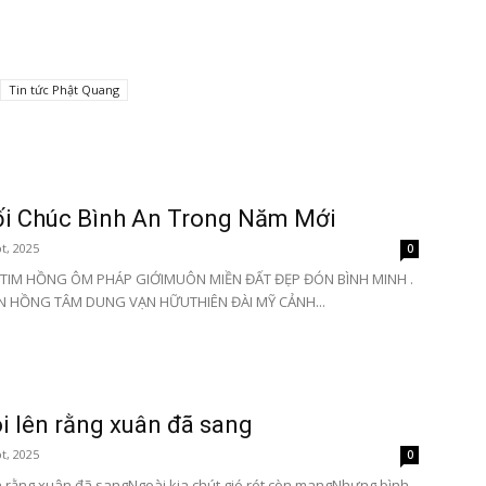
Tin tức Phật Quang
Tôn
ối Chúc Bình An Trong Năm Mới
t, 2025
0
Phật
I TIM HỒNG ÔM PHÁP GIỚIMUÔN MIỀN ĐẤT ĐẸP ĐÓN BÌNH MINH .
N HỒNG TÂM DUNG VẠN HỮUTHIÊN ĐÀI MỸ CẢNH...
Quang
i lên rằng xuân đã sang
t, 2025
0
n rằng xuân đã sangNgoài kia chút gió rét còn mangNhưng bình