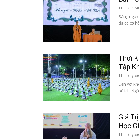
11 Tháng Sá
Sáng ngày 
đã có cơ hộ
Thời K
Tập K
11 Tháng Sá
Đến với kh
bổ ích. Ngà
Giá Tr
Học Gi
11 Tháng Sá