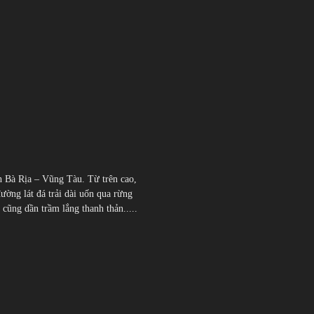
h Bà Rịa – Vũng Tàu. Từ trên cao,
đường lát đá trải dài uốn qua rừng
̃ng dần trầm lắng thanh thản.....