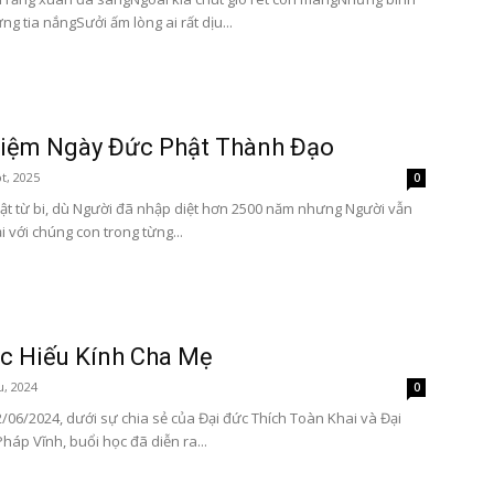
g tia nắngSưởi ấm lòng ai rất dịu...
iệm Ngày Đức Phật Thành Đạo
t, 2025
0
hật từ bi, dù Người đã nhập diệt hơn 2500 năm nhưng Người vẫn
i với chúng con trong từng...
c Hiếu Kính Cha Mẹ
u, 2024
0
2/06/2024, dưới sự chia sẻ của Đại đức Thích Toàn Khai và Đại
háp Vĩnh, buổi học đã diễn ra...