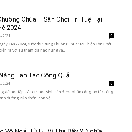
huông Chùa – Sân Chơi Trí Tuệ Tại
Hè 2024
u, 2024
0
ngày 14/6/2024, cuộc thi “Rung Chuông Chùa” tại Thiền Tôn Phật
iễn ra với sự tham gia hào hứng và...
 Năng Lao Tác Công Quả
u, 2024
0
g giờ học tập, các em học sinh còn được phân công lao tác công
nh đường, rửa chén, dọn vệ...
c Vô Ngã, Từ Bi, Vị Tha Đầy Ý Nghĩa