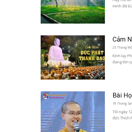
minh đã bừn
Cảm N
25 Tháng Mộ
Kính lạy P
đang tồn tạ
Bài Họ
18 Tháng Sá
Tối ngày 1
đức Thích P