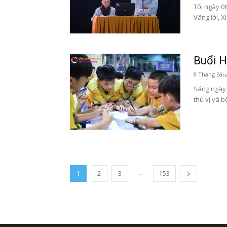
Tối ngày 08
Vâng lời, X
Buổi H
8 Tháng Sáu
Sáng ngày 
thú vị và b
...
1
2
3
153