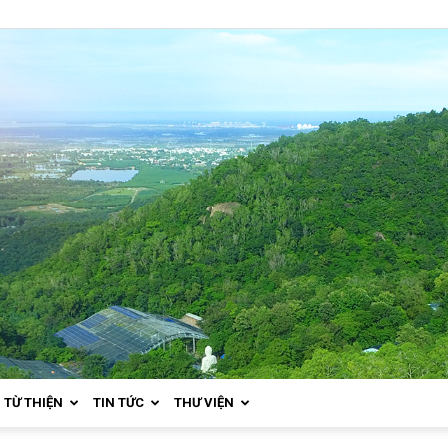
TỪ THIỆN
TIN TỨC
THƯ VIỆN
Thiền