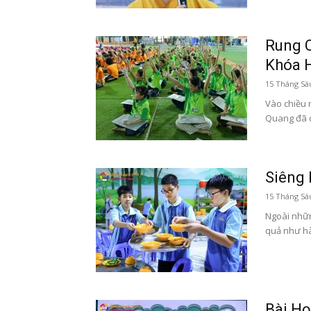
Rung C
Khóa 
15 Tháng Sá
Vào chiều 
Quang đã d
Siêng
15 Tháng Sá
Ngoài nhữn
quả như hà
Bài Họ