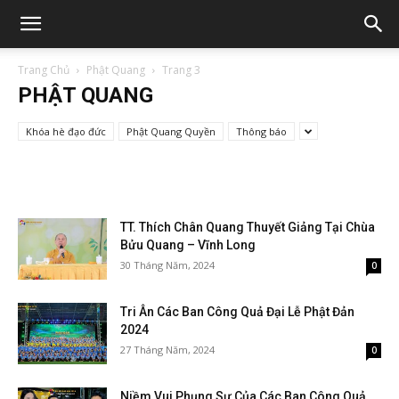
Trang Chủ
Phật Quang
Trang 3
PHẬT QUANG
Khóa hè đạo đức
Phật Quang Quyền
Thông báo
TT. Thích Chân Quang Thuyết Giảng Tại Chùa
Bửu Quang – Vĩnh Long
30 Tháng Năm, 2024
0
Tri Ân Các Ban Công Quả Đại Lễ Phật Đản
2024
27 Tháng Năm, 2024
0
Niềm Vui Phụng Sự Của Các Ban Công Quả