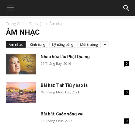
Trang Chủ
Thư viện
Âm nhạc
ÂM NHẠC
Âm nhạc
Kinh tụng
Kỹ năng sống
Môi trường
Nhạc hòa tấu Phật Quang
27 Tháng Bảy, 2016
0
Bài hát: Tình Thầy bao la
18 Tháng Mười Hai, 2021
0
Bài hát: Cuộc sống vui
25 Tháng Chín, 2023
0