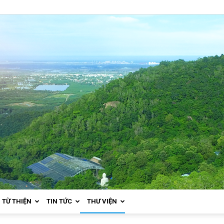
TỪ THIỆN
TIN TỨC
THƯ VIỆN
Thiền