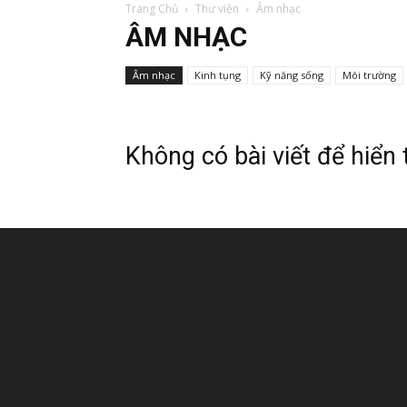
Trang Chủ
Thư viện
Âm nhạc
ÂM NHẠC
Âm nhạc
Kinh tụng
Kỹ năng sống
Môi trường
Không có bài viết để hiển 