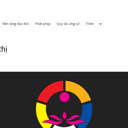
Nền tảng đạo đức
Phật pháp
Quy tắc ứng xử
Thiền
Tôn
thị
Phật
Quang