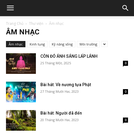
Trang Chủ
Thư viện
Âm nhạc
ÂM NHẠC
Âm nhạc
Kinh tụng
Kỹ năng sống
Môi trường
CÒN ĐÓ ÁNH SÁNG LẤP LÁNH
25 Tháng Một, 2025
0
Bài hát: Về nương tựa Phật
27 Tháng Mười Hai, 2023
0
Bài hát: Người đã đến
20 Tháng Mười Hai, 2023
0