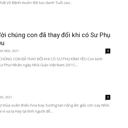
hất Vô Bệnh muôn đời lưu danh Tuổi cao...
ời chúng con đã thay đổi khi có Sư Phụ
êu
ời Một, 2021
0
CHÚNG CON ĐÃ THAY ĐỔI KHI CÓ SƯ PHỤ KÍNH YÊU Con kính
Sư Phụ! Nhân ngày Nhà Giáo Việt Nam 20/11,...
ời, 2021
0
ợ mùa xuân thiếu hoa bay Sương tan nắng ấm giấc còn say Nhìn
 vì xa lạ Hay tại tình người dễ...