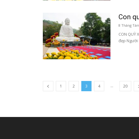
Con qu
8 Tháng Tám
CON QUỲ X
đẹp Người h
...
1
2
3
4
20