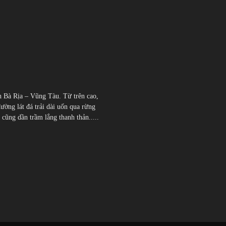
h Bà Rịa – Vũng Tàu. Từ trên cao,
đường lát đá trải dài uốn qua rừng
̃ng dần trầm lắng thanh thản.....