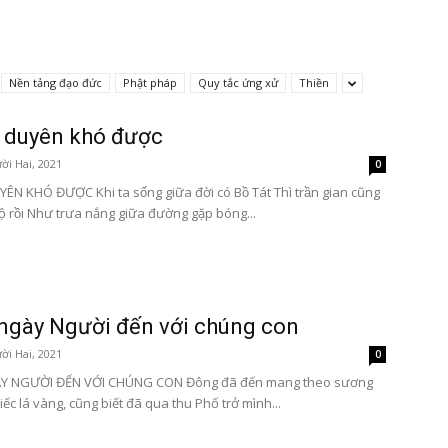
Nền tảng đạo đức
Phật pháp
Quy tắc ứng xử
Thiền
Tôn
 duyên khó được
ời Hai, 2021
0
̂N KHÓ ĐƯỢC Khi ta sống giữa đời có Bồ Tát Thì trần gian cũng
̂ rồi Như trưa nắng giữa đường gặp bóng...
Phật
ngày Người đến với chúng con
ời Hai, 2021
0
Y NGƯỜI ĐẾN VỚI CHÚNG CON Đông đã đến mang theo sương
Quang
iếc lá vàng, cũng biết đã qua thu Phố trở mình...