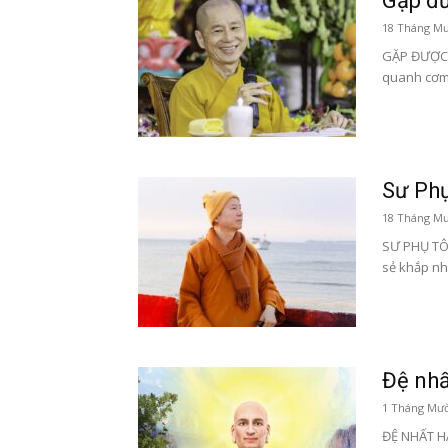
Gặp đ
18 Tháng Mư
GẶP ĐƯỢC 
quanh cơm 
Sư Phụ
18 Tháng Mư
SƯ PHỤ TÔN
sẻ khắp nh
Đệ nhấ
1 Tháng Mườ
ĐỆ NHẤT HẠ