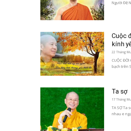
Người Đệ N
Cuộc đ
kính y
22 Tháng Mư
CUỘC ĐỜI 
bạch trên 
Ta sợ
17 Tháng Mư
TA SỢ Ta s
nhau e ngại