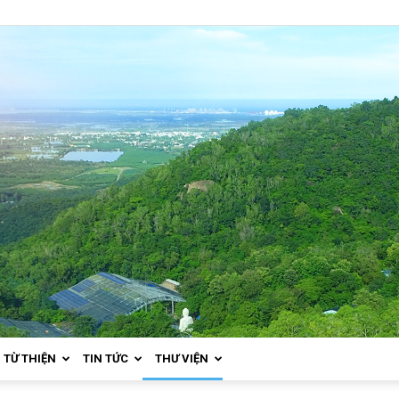
TỪ THIỆN
TIN TỨC
THƯ VIỆN
Thiền