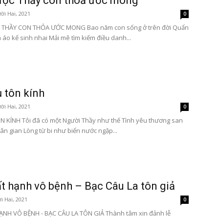
ược Thầy con thoả ước mong
ời Hai, 2021
0
THẦY CON THỎA ƯỚC MONG Bao năm con sống ở trên đời Quẩn
áo kế sinh nhai Mải mê tìm kiếm điều danh...
 tôn kính
ời Hai, 2021
0
 KÍNH Tôi đã có một Người Thầy như thế Tình yêu thương san
ân gian Lòng từ bi như biển nước ngập...
t hạnh vô bệnh – Bạc Câu La tôn giả
i Hai, 2021
0
NH VÔ BỆNH - BẠC CÂU LA TÔN GIẢ Thành tâm xin đảnh lễ