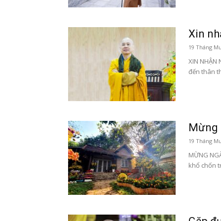
Xin n
19 Tháng Mư
XIN NHẬN N
đến thân t
Mừng 
19 Tháng Mư
MỪNG NGÀY
khổ chốn tr