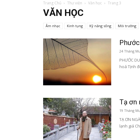
Trang Chủ
Thư viện
Văn học
Trang 3
VĂN HỌC
Âm nhạc
Kinh tụng
Kỹ năng sống
Môi trường
Phước
24 Tháng Mư
PHƯỚC DUYE
hoá Tịnh đọ
Tạ ơn 
19 Tháng Mư
TẠ ƠN NGÀ
lạnh giá Ch