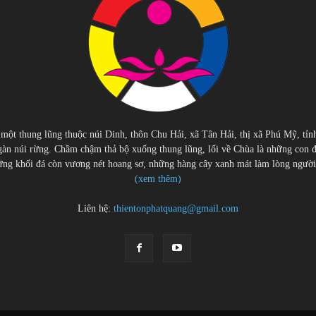
 một thung lũng thuộc núi Dinh, thôn Chu Hải, xã Tân Hải, thị xã Phú Mỹ, tỉn
àn núi rừng. Chầm chậm thả bộ xuống thung lũng, lối về Chùa là những con 
g khối đá còn vương nét hoang sơ, những hàng cây xanh mát làm lòng người cu
(xem thêm)
Liên hệ:
thientonphatquang@gmail.com