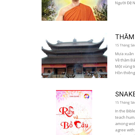
Người Đệ N
THĂM 
15 Tháng Sá
Mưa xuân 
Về thăm Bái
Một vùng tr
Hồn thiêng
SNAKE
15 Tháng Sá
In the Bibl
teach human
among wolv
agree with 