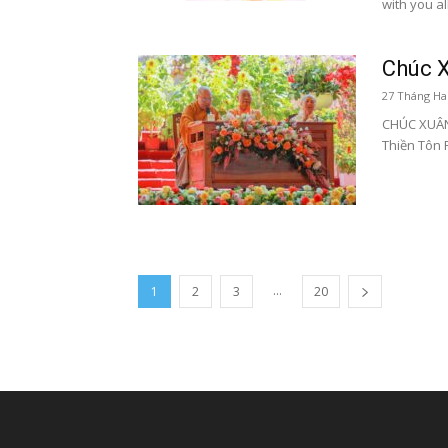
with you al
Chúc X
27 Tháng Hai
CHÚC XUÂN 
Thiền Tôn 
...
1
2
3
20