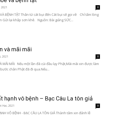
ỏe và bệnh tật
, 2021
0
À BỆNH TẬT Thân từ cát bụi đến Cát bụi sẽ gọi về Chỉ tấm lòng
 Gửi lại khắp sơn khê. Nguồn: Bài giảng SỨC...
n và mãi mãi
, 2021
0
 MÃI MÃI Nếu một lần đã cúi đầu lạy Phật,Mãi mãi xin được làm
 bước chân Phật đã đi qua.Nếu...
t hạnh vô bệnh – Bạc Câu La tôn giả
i Hai, 2021
0
NH VÔ BỆNH - BẠC CÂU LA TÔN GIẢ Thành tâm xin đảnh lễ