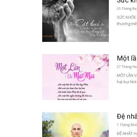
Sức kh
25 Tháng Ba
SỨC KHỎE V
thương mến
Một lầ
27 Tháng Hai
MỘT LẦN VÀ
hạt bụi Nơi
Đệ nhấ
1 Tháng Mườ
ĐỆ NHẤT HẠ