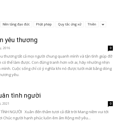
Nền tảng đạo đức
Phật pháp
Quy tắc ứng xử
Thiền
Tôn
n yêu thương
y, 2016
0
u thương tất cả mọi người chung quanh mình và tận tình giúp đỡ
h có thể làm được. Con đừng tranh hơn với ai, hãy nhường nhịn
 mình. Cuộc sống chỉ có ý nghĩa khi nó được tưới mát bằng dòng
hương yêu.
Phật
uân tình người
, 2021
0
TÌNH NGƯỜI Xuân đến thắm tươi cả đất trời Mang niềm vui tới
Quang
ơi Chúc người hạnh phúc luôn êm ấm Rộng mở yêu...