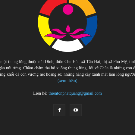
 một thung lũng thuộc núi Dinh, thôn Chu Hải, xã Tân Hải, thị xã Phú Mỹ, tỉn
àn núi rừng. Chầm chậm thả bộ xuống thung lũng, lối về Chùa là những con 
g khối đá còn vương nét hoang sơ, những hàng cây xanh mát làm lòng người cu
(xem thêm)
Liên hệ:
thientonphatquang@gmail.com