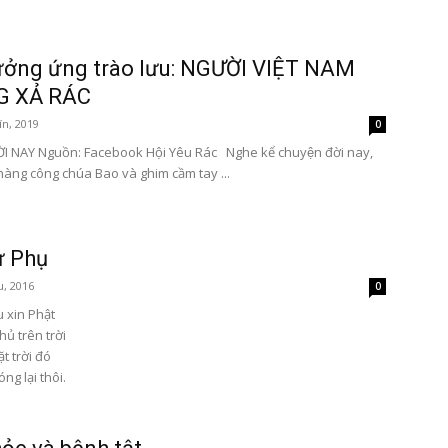
ưởng ứng trào lưu: NGƯỜI VIỆT NAM
 XẢ RÁC
ín, 2019
0
 NAY Nguồn: Facebook Hội Yêu Rác Nghe kể chuyện đời nay,
nàng công chúa Bao và ghim cầm tay ...
ư Phụ
u, 2016
0
u xin Phật
hủ trên trời
t trời đó
ng lại thôi.