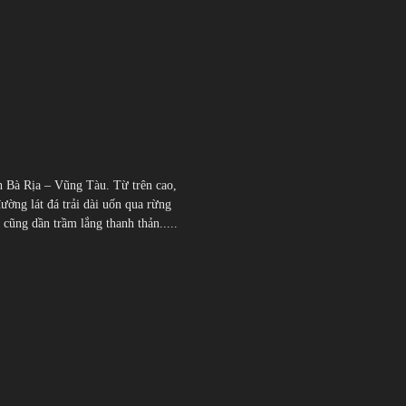
h Bà Rịa – Vũng Tàu. Từ trên cao,
đường lát đá trải dài uốn qua rừng
̃ng dần trầm lắng thanh thản.....