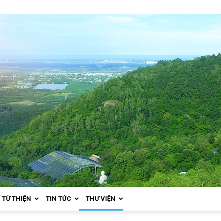
TỪ THIỆN
TIN TỨC
THƯ VIỆN
Thiền