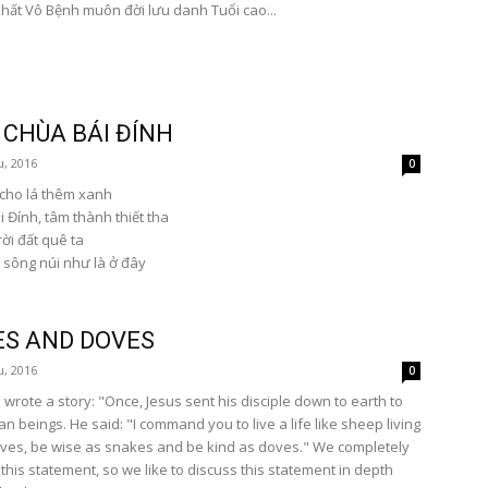
hất Vô Bệnh muôn đời lưu danh Tuổi cao...
CHÙA BÁI ĐÍNH
u, 2016
0
cho lá thêm xanh
 Đính, tâm thành thiết tha
ời đất quê ta
 sông núi như là ở đây
S AND DOVES
u, 2016
0
e wrote a story: "Once, Jesus sent his disciple down to earth to
 beings. He said: "I command you to live a life like sheep living
es, be wise as snakes and be kind as doves." We completely
this statement, so we like to discuss this statement in depth