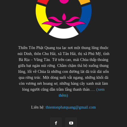
Thiền Tôn Phật Quang tọa lạc nơi một thung lũng thuộc
núi Dinh, thôn Chu Hải, xã Tân Hải, thị xã Phú Mỹ, tỉnh
Bà Rịa – Vũng Tàu. Từ trên cao, mái Chùa thấp thoáng
giữa bạt ngàn núi rừng. Chầm chậm thả bộ xuống thung
lũng, lối về Chùa là những con đường lát đá trải dài uốn
qua rừng trúc. Một dòng suối vắt ngang, những khối đá
còn vương nét hoang sơ, những hàng cây xanh mát làm
lòng người cũng dần trầm lắng thanh thản.....
(xem
thêm)
Liên hệ:
thientonphatquang@gmail.com