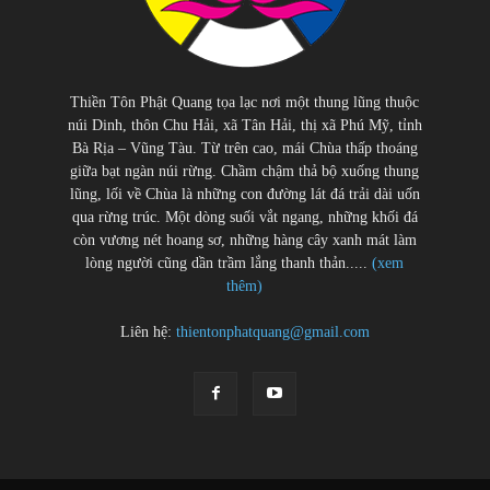
Thiền Tôn Phật Quang tọa lạc nơi một thung lũng thuộc
núi Dinh, thôn Chu Hải, xã Tân Hải, thị xã Phú Mỹ, tỉnh
Bà Rịa – Vũng Tàu. Từ trên cao, mái Chùa thấp thoáng
giữa bạt ngàn núi rừng. Chầm chậm thả bộ xuống thung
lũng, lối về Chùa là những con đường lát đá trải dài uốn
qua rừng trúc. Một dòng suối vắt ngang, những khối đá
còn vương nét hoang sơ, những hàng cây xanh mát làm
lòng người cũng dần trầm lắng thanh thản.....
(xem
thêm)
Liên hệ:
thientonphatquang@gmail.com