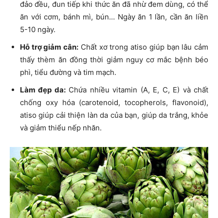
đảo đều, đun tiếp khi thức ăn đã nhừ đem dùng, có thể
ăn với cơm, bánh mì, bún… Ngày ăn 1 lần, cần ăn liền
5-10 ngày.
Hỗ trợ giảm cân:
Chất xơ trong atiso giúp bạn lâu cảm
thấy thèm ăn đồng thời giảm nguy cơ mắc bệnh béo
phì, tiểu đường và tim mạch.
Làm đẹp da:
Chứa nhiều vitamin (A, E, C, E) và chất
chống oxy hóa (carotenoid, tocopherols, flavonoid),
atiso giúp cải thiện làn da của bạn, giúp da trắng, khỏe
và giảm thiểu nếp nhăn.