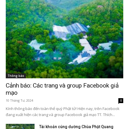
Thông báo
Cảnh báo: Các trang và group Facebook giả
mạo
10 Tháng Tư, 2024
0
Kính thông báo đến toàn thể quý Phật tử! Hiện nay, trên Facebook
đang xuất hiện các trang và group Facebook giả mạo TT. Thích...
Tài khoản cúng dường Chùa Phật Quang