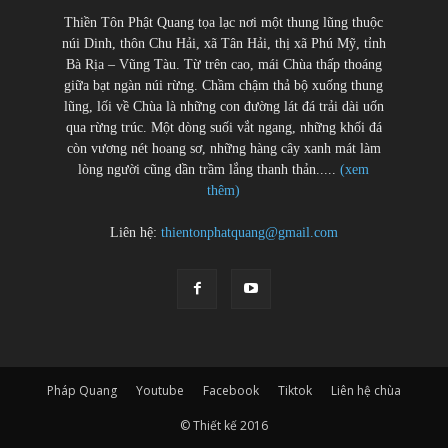
Thiền Tôn Phật Quang tọa lạc nơi một thung lũng thuộc
núi Dinh, thôn Chu Hải, xã Tân Hải, thị xã Phú Mỹ, tỉnh
Bà Rịa – Vũng Tàu. Từ trên cao, mái Chùa thấp thoáng
giữa bạt ngàn núi rừng. Chầm chậm thả bộ xuống thung
lũng, lối về Chùa là những con đường lát đá trải dài uốn
qua rừng trúc. Một dòng suối vắt ngang, những khối đá
còn vương nét hoang sơ, những hàng cây xanh mát làm
lòng người cũng dần trầm lắng thanh thản.....
(xem
thêm)
Liên hệ:
thientonphatquang@gmail.com
Pháp Quang
Youtube
Facebook
Tiktok
Liên hệ chùa
© Thiết kế 2016