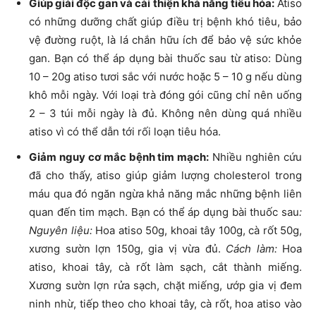
Giúp giải độc gan và cải thiện khả năng tiêu hóa:
Atiso
có những dưỡng chất giúp điều trị bệnh khó tiêu, bảo
vệ đường ruột, là lá chắn hữu ích để bảo vệ sức khỏe
gan. Bạn có thể áp dụng bài thuốc sau từ atiso: Dùng
10 – 20g atiso tươi sắc với nước hoặc 5 – 10 g nếu dùng
khô mỗi ngày. Với loại trà đóng gói cũng chỉ nên uống
2 – 3 túi mỗi ngày là đủ. Không nên dùng quá nhiều
atiso vì có thể dẫn tới rối loạn tiêu hóa.
Giảm nguy cơ mắc bệnh tim mạch:
Nhiều nghiên cứu
đã cho thấy, atiso giúp giảm lượng cholesterol trong
máu qua đó ngăn ngừa khả năng mắc những bệnh liên
quan đến tim mạch. Bạn có thể áp dụng bài thuốc sau
:
Nguyên liệu:
Hoa atiso 50g, khoai tây 100g, cà rốt 50g,
xương sườn lợn 150g, gia vị vừa đủ.
Cách làm:
Hoa
atiso, khoai tây, cà rốt làm sạch, cắt thành miếng.
Xương sườn lợn rửa sạch, chặt miếng, ướp gia vị đem
ninh nhừ, tiếp theo cho khoai tây, cà rốt, hoa atiso vào