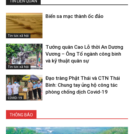
TIN LIÊN QUAN
Biến sa mạc thành ốc đảo
Tin tức xã hội
Tướng quân Cao Lỗ thời An Dương
Vương – Ông Tổ ngành công binh
và kỹ thuật quân sự
Tin tức xã hội
Đạo tràng Phật Thái và CTN Thái
Bình: Chung tay ủng hộ công tác
phòng chống dịch Covid-19
COVID-19
THÔNG BÁO