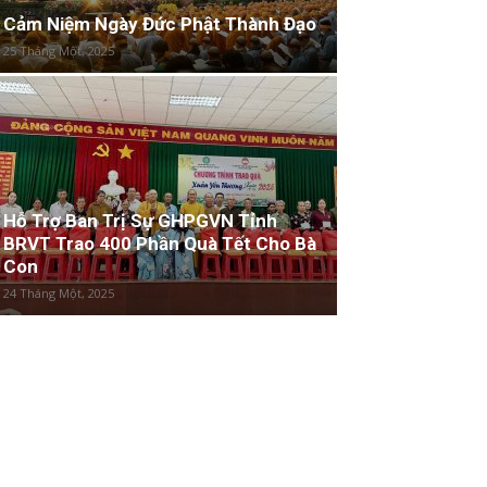
Cảm Niệm Ngày Đức Phật Thành Đạo
25 Tháng Một, 2025
Hỗ Trợ Ban Trị Sự GHPGVN Tỉnh
BRVT Trao 400 Phần Quà Tết Cho Bà
Con
24 Tháng Một, 2025