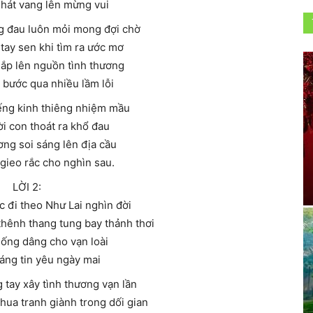
 hát vang lên mừng vui
ng đau luôn mỏi mong đợi chờ
tay sen khi tìm ra ước mơ
hắp lên nguồn tình thương
 bước qua nhiều lầm lỗi
iếng kinh thiêng nhiệm mầu
i con thoát ra khổ đau
ơng soi sáng lên địa cầu
gieo rắc cho nghìn sau.
LỜI 2:
 đi theo Như Lai nghìn đời
ênh thang tung bay thảnh thơi
sống dâng cho vạn loài
áng tin yêu ngày mai
 tay xây tình thương vạn lần
hua tranh giành trong dối gian