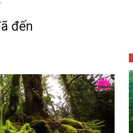
n
đã đến
Tôn
Phật
Quang