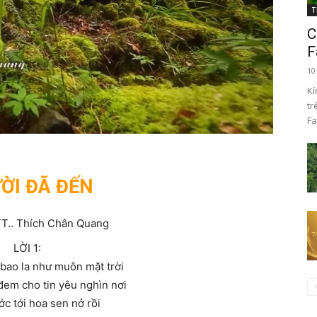
T
C
F
10
Kí
tr
Fa
ỜI ĐÃ ĐẾN
TT.. Thích Chân Quang
LỜI 1:
bao la như muôn mặt trời
đem cho tin yêu nghìn nơi
c tới hoa sen nở rồi