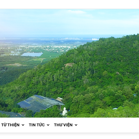
TỪ THIỆN
TIN TỨC
THƯ VIỆN
Thiền