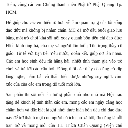
Toàn; cùng các em Chúng thanh niên Phật tử Phật Quang Tp.
HCM.
Để giúp cho các em hiểu rõ hơn về tầm quan trọng của lối sống
đạo đức mà không bị nhàm chán, MC đã mở đầu buổi giao lưu
bằng một trò chơi khá sôi nổi xoay quanh bốn tiêu chí đạo đức:
Hiếu kính ông bà, cha mẹ và người lớn tuổi; Tôn trọng thầy cô
giáo; Tử tế với bạn bè; Yêu nước, đoàn kết, giúp đỡ lẫn nhau.
Các em học sinh đều rất hăng hái, nhiệt tình tham gia vào trò
chơi và trả lời các câu hỏi. Đồng thời các thầy cô cũng có dịp
lắng nghe, nắm bắt và thấu hiểu được những suy nghĩ, cảm
xúc của của các em trong độ tuổi mới lớn.
Sau phần thi sôi nổi là những phần quà nho nhỏ mà Hội trao
tặng để khích lệ tinh thần các em, mong các em ngày càng học
chăm hơn và đặc biệt là ghi nhớ, thực hiện bốn tiêu chí đạo đức
này để trở thành một con người có ích cho xã hội, đó cũng là nỗi
trăn trở và mong mỏi của TT. Thích Chân Quang (Viện chủ