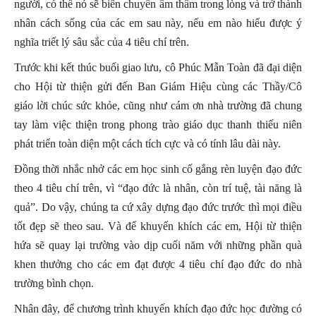
người, có thể nó sẽ biến chuyển âm thầm trong lòng và trở thành
nhân cách sống của các em sau này, nếu em nào hiểu được ý
nghĩa triết lý sâu sắc của 4 tiêu chí trên.
Trước khi kết thúc buổi giao lưu, cô Phúc Mẫn Toàn đã đại diện
cho Hội từ thiện gửi đến Ban Giám Hiệu cùng các Thầy/Cô
giáo lời chúc sức khỏe, cũng như cám ơn nhà trường đã chung
tay làm việc thiện trong phong trào giáo dục thanh thiếu niên
phát triển toàn diện một cách tích cực và có tính lâu dài này.
Đồng thời nhắc nhở các em học sinh cố gắng rèn luyện đạo đức
theo 4 tiêu chí trên, vì “đạo đức là nhân, còn trí tuệ, tài năng là
quả”. Do vậy, chúng ta cứ xây dựng đạo đức trước thì mọi điều
tốt đẹp sẽ theo sau. Và để khuyến khích các em, Hội từ thiện
hứa sẽ quay lại trường vào dịp cuối năm với những phần quà
khen thưởng cho các em đạt được 4 tiêu chí đạo đức do nhà
trường bình chọn.
Nhân đây, để chương trình khuyến khích đạo đức học đường có