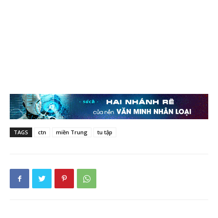
TAGS
ctn
miền Trung
tu tập