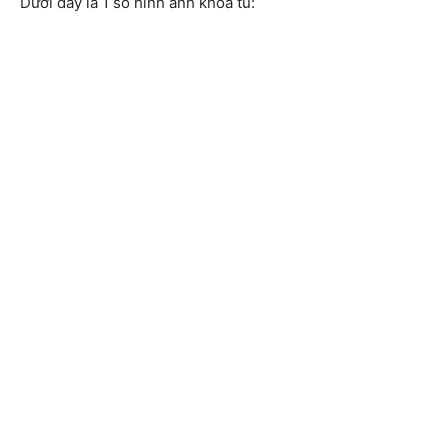
Dưới đây là 1 số hình ảnh khóa tu: