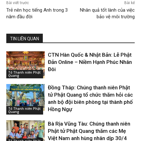
Bài viết trước
Bài kế
Trẻ nên học tiếng Anh trong 3
Nhân quả tốt lành của việc
năm đầu đời
bảo vệ môi trường
TIN LIÊN QUAN
CTN Hàn Quốc & Nhật Bản: Lễ Phật
Đản Online – Niềm Hạnh Phúc Nhân
Đôi
Tổ Thanh niên Phật
Quang
Đồng Tháp: Chúng thanh niên Phật
tử Phật Quang tổ chức thăm hỏi các
anh bộ đội biên phòng tại thành phố
Hồng Ngự
Tổ Thanh niên Phật
Quang
Bà Rịa Vũng Tàu: Chúng thanh niên
Phật tử Phật Quang thăm các Mẹ
Việt Nam anh hùng nhân dịp 30/4