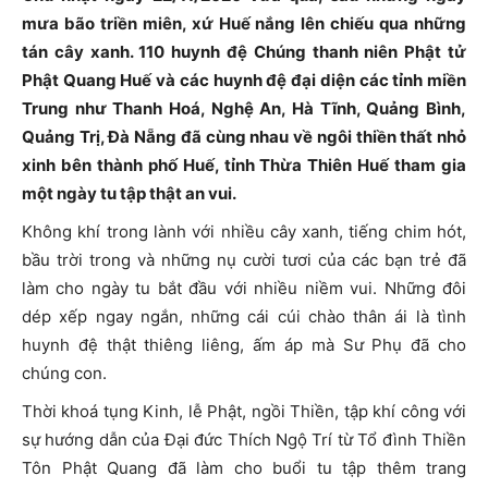
mưa bão triền miên, xứ Huế nắng lên chiếu qua những
tán cây xanh. 110 huynh đệ Chúng thanh niên Phật tử
Phật Quang Huế và các huynh đệ đại diện các tỉnh miền
Trung như Thanh Hoá, Nghệ An, Hà Tĩnh, Quảng Bình,
Quảng Trị, Đà Nẵng đã cùng nhau về ngôi thiền thất nhỏ
xinh bên thành phố Huế, tỉnh Thừa Thiên Huế tham gia
một ngày tu tập thật an vui.
Không khí trong lành với nhiều cây xanh, tiếng chim hót,
bầu trời trong và những nụ cười tươi của các bạn trẻ đã
làm cho ngày tu bắt đầu với nhiều niềm vui. Những đôi
dép xếp ngay ngắn, những cái cúi chào thân ái là tình
huynh đệ thật thiêng liêng, ấm áp mà Sư Phụ đã cho
chúng con.
Thời khoá tụng Kinh, lễ Phật, ngồi Thiền, tập khí công với
sự hướng dẫn của Đại đức Thích Ngộ Trí từ Tổ đình Thiền
Tôn Phật Quang đã làm cho buổi tu tập thêm trang