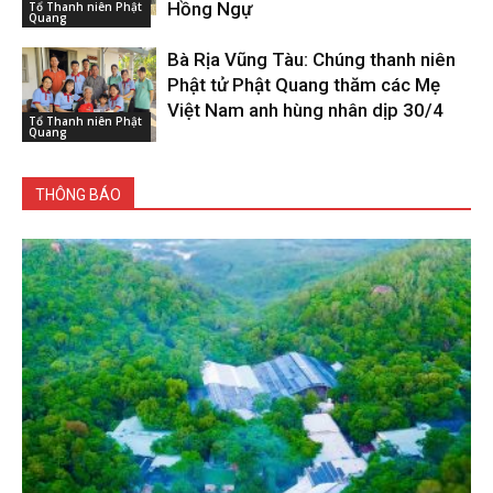
Hồng Ngự
Tổ Thanh niên Phật
Quang
Bà Rịa Vũng Tàu: Chúng thanh niên
Phật tử Phật Quang thăm các Mẹ
Việt Nam anh hùng nhân dịp 30/4
Tổ Thanh niên Phật
Quang
THÔNG BÁO