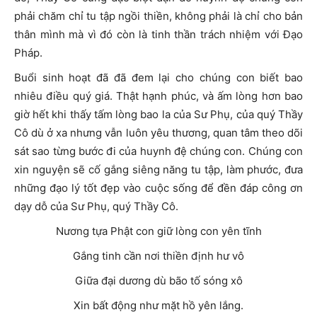
phải chăm chỉ tu tập ngồi thiền, không phải là chỉ cho bản
thân mình mà vì đó còn là tinh thần trách nhiệm với Đạo
Pháp.
Buổi sinh hoạt đã đã đem lại cho chúng con biết bao
nhiêu điều quý giá. Thật hạnh phúc, và ấm lòng hơn bao
giờ hết khi thấy tấm lòng bao la của Sư Phụ, của quý Thầy
Cô dù ở xa nhưng vẫn luôn yêu thương, quan tâm theo dõi
sát sao từng bước đi của huynh đệ chúng con. Chúng con
xin nguyện sẽ cố gắng siêng năng tu tập, làm phước, đưa
những đạo lý tốt đẹp vào cuộc sống để đền đáp công ơn
dạy dỗ của Sư Phụ, quý Thầy Cô.
Nương tựa Phật con giữ lòng con yên tĩnh
Gắng tinh cần nơi thiền định hư vô
Giữa đại dương dù bão tố sóng xô
Xin bất động như mặt hồ yên lắng.