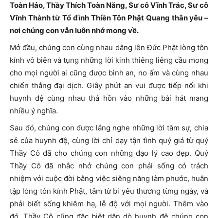
Toàn Hảo, Thầy Thích Toàn Năng, Sư cô Vĩnh Trác, Sư cô
Vĩnh Thành từ Tổ đình Thiền Tôn Phật Quang thân yêu –
nơi chúng con vẫn luôn nhớ mong về.
Mở đầu, chúng con cùng nhau dâng lên Đức Phật lòng tôn
kính vô biên và tụng những lời kinh thiêng liêng cầu mong
cho mọi người ai cũng được bình an, no ấm và cùng nhau
chiến thắng đại dịch. Giây phút an vui được tiếp nối khi
huynh đệ cùng nhau thả hồn vào những bài hát mang
nhiều ý nghĩa.
Sau đó, chúng con được lắng nghe những lời tâm sự, chia
sẻ của huynh đệ, cùng lời chỉ dạy tận tình quý giá từ quý
Thầy Cô đã cho chúng con những đạo lý cao đẹp. Quý
Thầy Cô đã nhắc nhở chúng con phải sống có trách
nhiệm với cuộc đời bằng việc siêng năng làm phước, huân
tập lòng tôn kính Phật, tâm từ bi yêu thương từng ngày, và
phải biết sống khiêm hạ, lễ độ với mọi người. Thêm vào
đó, Thầy Cô cũng đặc biệt dặn dò huynh đệ chúng con