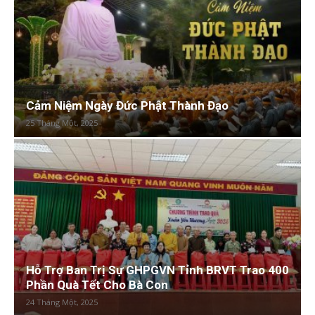
Cảm Niệm Ngày Đức Phật Thành Đạo
25 Tháng Một, 2025
Hỗ Trợ Ban Trị Sự GHPGVN Tỉnh BRVT Trao 400
Phần Quà Tết Cho Bà Con
24 Tháng Một, 2025