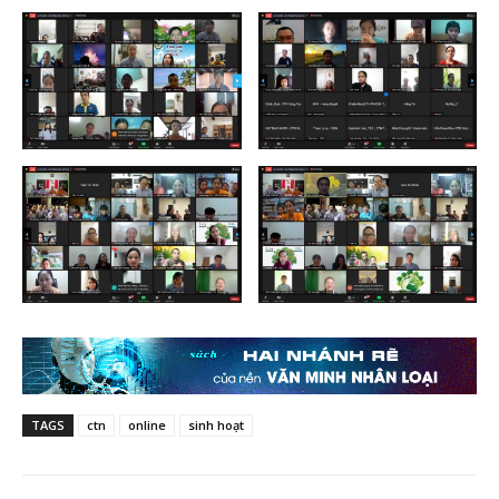
TAGS
ctn
online
sinh hoạt