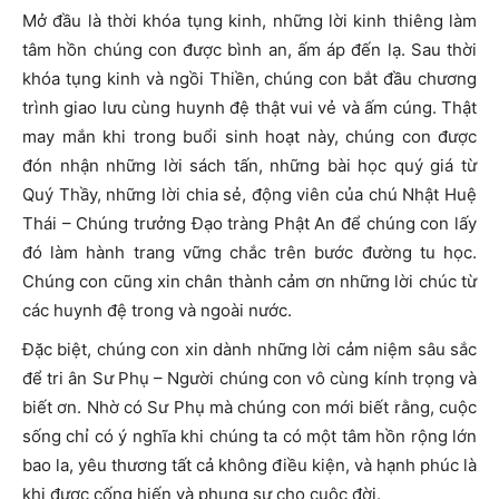
Mở đầu là thời khóa tụng kinh, những lời kinh thiêng làm
tâm hồn chúng con được bình an, ấm áp đến lạ. Sau thời
khóa tụng kinh và ngồi Thiền, chúng con bắt đầu chương
trình giao lưu cùng huynh đệ thật vui vẻ và ấm cúng. Thật
may mắn khi trong buổi sinh hoạt này, chúng con được
đón nhận những lời sách tấn, những bài học quý giá từ
Quý Thầy, những lời chia sẻ, động viên của chú Nhật Huệ
Thái – Chúng trưởng Đạo tràng Phật An để chúng con lấy
đó làm hành trang vững chắc trên bước đường tu học.
Chúng con cũng xin chân thành cảm ơn những lời chúc từ
các huynh đệ trong và ngoài nước.
Đặc biệt, chúng con xin dành những lời cảm niệm sâu sắc
để tri ân Sư Phụ – Người chúng con vô cùng kính trọng và
biết ơn. Nhờ có Sư Phụ mà chúng con mới biết rằng, cuộc
sống chỉ có ý nghĩa khi chúng ta có một tâm hồn rộng lớn
bao la, yêu thương tất cả không điều kiện, và hạnh phúc là
khi được cống hiến và phụng sự cho cuộc đời.