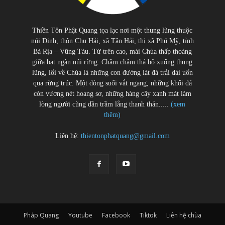
Thiền Tôn Phật Quang tọa lạc nơi một thung lũng thuộc
núi Dinh, thôn Chu Hải, xã Tân Hải, thị xã Phú Mỹ, tỉnh
Bà Rịa – Vũng Tàu. Từ trên cao, mái Chùa thấp thoáng
giữa bạt ngàn núi rừng. Chầm chậm thả bộ xuống thung
lũng, lối về Chùa là những con đường lát đá trải dài uốn
qua rừng trúc. Một dòng suối vắt ngang, những khối đá
còn vương nét hoang sơ, những hàng cây xanh mát làm
lòng người cũng dần trầm lắng thanh thản.....
(xem
thêm)
Liên hệ:
thientonphatquang@gmail.com
Pháp Quang
Youtube
Facebook
Tiktok
Liên hệ chùa