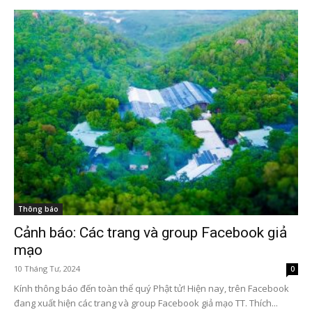
Thông báo
Cảnh báo: Các trang và group Facebook giả
mạo
10 Tháng Tư, 2024
0
Kính thông báo đến toàn thể quý Phật tử! Hiện nay, trên Facebook
đang xuất hiện các trang và group Facebook giả mạo TT. Thích...