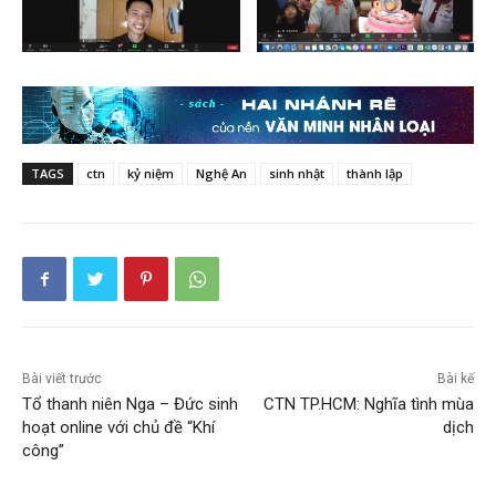
TAGS
ctn
kỷ niệm
Nghệ An
sinh nhật
thành lập
Bài viết trước
Bài kế
Tổ thanh niên Nga – Đức sinh
CTN TP.HCM: Nghĩa tình mùa
hoạt online với chủ đề “Khí
dịch
công”