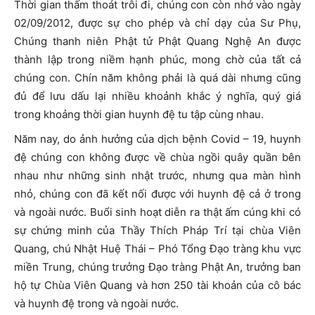
Thời gian thấm thoát trôi đi, chúng con còn nhớ vào ngày
02/09/2012, được sự cho phép và chỉ dạy của Sư Phụ,
Chúng thanh niên Phật tử Phật Quang Nghệ An được
thành lập trong niềm hạnh phúc, mong chờ của tất cả
chúng con. Chín năm không phải là quá dài nhưng cũng
đủ để lưu dấu lại nhiều khoảnh khắc ý nghĩa, quý giá
trong khoảng thời gian huynh đệ tu tập cùng nhau.
Năm nay, do ảnh hưởng của dịch bệnh Covid – 19, huynh
đệ chúng con không được về chùa ngồi quây quần bên
nhau như những sinh nhật trước, nhưng qua màn hình
nhỏ, chúng con đã kết nối được với huynh đệ cả ở trong
và ngoài nước. Buổi sinh hoạt diễn ra thật ấm cúng khi có
sự chứng minh của Thầy Thích Pháp Trí tại chùa Viên
Quang, chú Nhật Huệ Thái – Phó Tổng Đạo tràng khu vực
miền Trung, chúng trưởng Đạo tràng Phật An, trưởng ban
hộ tự Chùa Viên Quang và hơn 250 tài khoản của cô bác
và huynh đệ trong và ngoài nước.