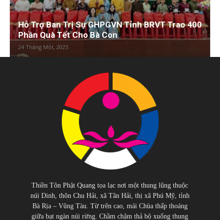
Hỗ Trợ Ban Trị Sự GHPGVN Tỉnh BRVT Trao 400
Phần Quà Tết Cho Bà Con
24 Tháng Một, 2025
Thiền Tôn Phật Quang tọa lạc nơi một thung lũng thuộc
núi Dinh, thôn Chu Hải, xã Tân Hải, thị xã Phú Mỹ, tỉnh
Bà Rịa – Vũng Tàu. Từ trên cao, mái Chùa thấp thoáng
giữa bạt ngàn núi rừng. Chầm chậm thả bộ xuống thung