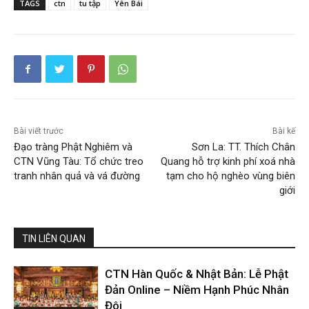
TAGS
ctn
tu tập
Yên Bái
Bài viết trước
Bài kế
Đạo tràng Phật Nghiêm và
Sơn La: TT. Thích Chân
CTN Vũng Tàu: Tổ chức treo
Quang hỗ trợ kinh phí xoá nhà
tranh nhân quả và vá đường
tạm cho hộ nghèo vùng biên
giới
TIN LIÊN QUAN
CTN Hàn Quốc & Nhật Bản: Lễ Phật
Đản Online – Niềm Hạnh Phúc Nhân
Đôi