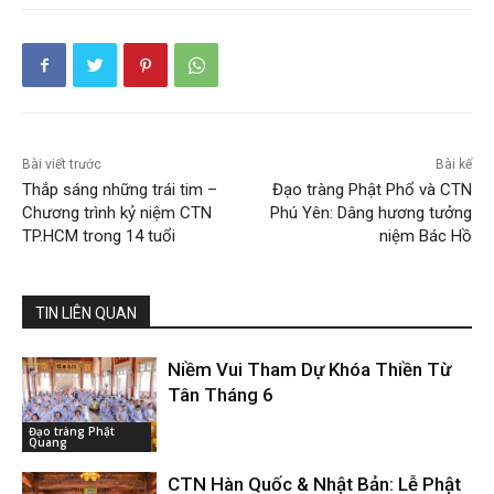
Bài viết trước
Bài kế
Thắp sáng những trái tim –
Đạo tràng Phật Phổ và CTN
Chương trình kỷ niệm CTN
Phú Yên: Dâng hương tưởng
TP.HCM trong 14 tuổi
niệm Bác Hồ
TIN LIÊN QUAN
Niềm Vui Tham Dự Khóa Thiền Từ
Tân Tháng 6
Đạo tràng Phật
Quang
CTN Hàn Quốc & Nhật Bản: Lễ Phật