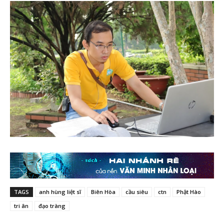
TAGS
anh hùng liệt sĩ
Biên Hòa
cầu siêu
ctn
Phật Hào
tri ân
đạo tràng