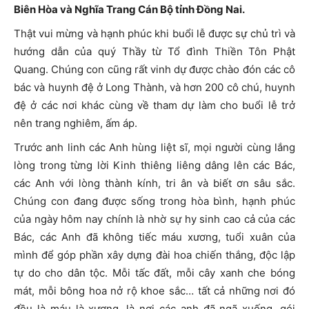
Biên Hòa và Nghĩa Trang Cán Bộ tỉnh Đồng Nai.
Thật vui mừng và hạnh phúc khi buổi lễ được sự chủ trì và
hướng dẫn của quý Thầy từ Tổ đình Thiền Tôn Phật
Quang. Chúng con cũng rất vinh dự được chào đón các cô
bác và huynh đệ ở Long Thành, và hơn 200 cô chú, huynh
đệ ở các nơi khác cùng về tham dự làm cho buổi lễ trở
nên trang nghiêm, ấm áp.
Trước anh linh các Anh hùng liệt sĩ, mọi người cùng lắng
lòng trong từng lời Kinh thiêng liêng dâng lên các Bác,
các Anh với lòng thành kính, tri ân và biết ơn sâu sắc.
Chúng con đang được sống trong hòa bình, hạnh phúc
của ngày hôm nay chính là nhờ sự hy sinh cao cả của các
Bác, các Anh đã không tiếc máu xương, tuổi xuân của
mình để góp phần xây dựng đài hoa chiến thắng, độc lập
tự do cho dân tộc. Mỗi tấc đất, mỗi cây xanh che bóng
mát, mỗi bông hoa nở rộ khoe sắc… tất cả những nơi đó
đều là máu là xương, là nơi các anh đã ngã xuống, gói