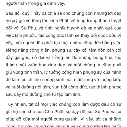
người thân trong gia đình vậy.
Sau đó, quý Thầy đã chia sẻ cho chúng con những lời đạo
lý quý giá về lòng tôn kính Phật, về lòng trung thành tuyệt
đối với Sư Phụ, về tình nghĩa huynh đệ và nhân quả của
việc làm phước, tạo công đức lành sẽ thay đổi cuộc đời. Vì
vậy, mỗi người đều phải tạo thật nhiều công đức bằng việc
siêng năng cống hiến, phụng sự, cày xới tâm hồn cằn cỗi
đầy gai góc, cỏ dại và trồng lên đó những bông hoa, tạo
thành một vườn hoa xinh đẹp. Và mỗi chúng ta cũng phải
giữ vững tinh thần, lý tưởng cống hiến phụng sự của mình
để làm lợi ích cho chúng sinh mãi mãi trong vô lượng kiếp
và nuôi dưỡng nội tâm, vun bồi công đức, tạo thành phước
sâu dày mở đường cho tu tập tâm linh.
Tuy nhiên, tất cả mọi việc chúng con làm được đều có sự
gia hộ che chở của Chư Phật, sự dạy dỗ của Sư Phụ và sự
giúp đỡ của mọi người xung quanh. Vì vậy, tất cả những
công đức này chúng con xin nguyện cúng dường lên mười