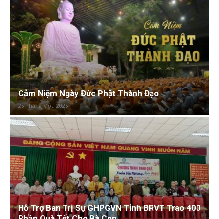
Cảm Niệm Ngày Đức Phật Thành Đạo
25 Tháng Một, 2025
Hỗ Trợ Ban Trị Sự GHPGVN Tỉnh BRVT Trao 400
Phần Quà Tết Cho Bà Con