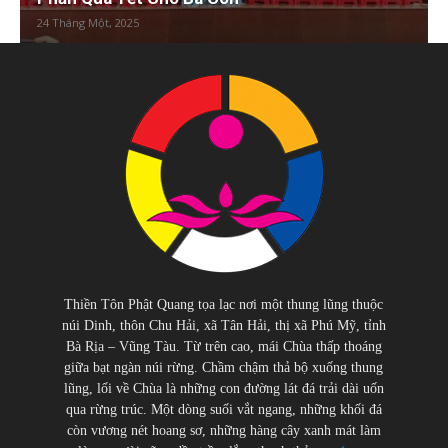
24 Tháng Một, 2025
Thiền Tôn Phật Quang tọa lạc nơi một thung lũng thuộc
núi Dinh, thôn Chu Hải, xã Tân Hải, thị xã Phú Mỹ, tỉnh
Bà Rịa – Vũng Tàu. Từ trên cao, mái Chùa thấp thoáng
giữa bạt ngàn núi rừng. Chầm chậm thả bộ xuống thung
lũng, lối về Chùa là những con đường lát đá trải dài uốn
qua rừng trúc. Một dòng suối vắt ngang, những khối đá
còn vương nét hoang sơ, những hàng cây xanh mát làm