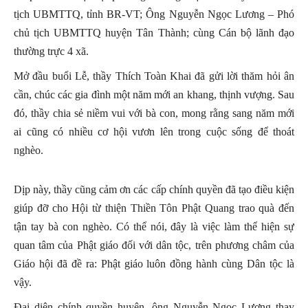
tịch UBMTTQ, tỉnh BR-VT; Ông Nguyễn Ngọc Lương – Phó
chủ tịch UBMTTQ huyện Tân Thành; cùng Cán bộ lãnh đạo
thường trực 4 xã.
Mở đầu buổi Lễ, thầy Thích Toàn Khai đã gửi lời thăm hỏi ân
cần, chúc các gia đình một năm mới an khang, thịnh vượng. Sau
đó, thầy chia sẻ niềm vui với bà con, mong rằng sang năm mới
ai cũng có nhiều cơ hội vươn lên trong cuộc sống để thoát
nghèo.
Dịp này, thầy cũng cảm ơn các cấp chính quyền đã tạo điều kiện
giúp đỡ cho Hội từ thiện Thiền Tôn Phật Quang trao quà đến
tận tay bà con nghèo. Có thể nói, đây là việc làm thể hiện sự
quan tâm của Phật giáo đối với dân tộc, trên phương châm của
Giáo hội đã đề ra: Phật giáo luôn đồng hành cùng Dân tộc là
vậy.
Đại diện chính quyền huyện, ông Nguyễn Ngọc Lương thay