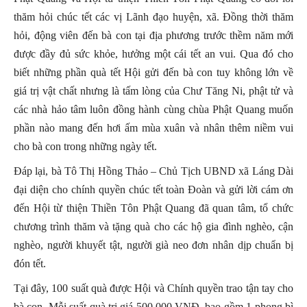
thăm hỏi chúc tết các vị Lãnh đạo huyện, xã. Đồng thời thăm
hỏi, động viên đến bà con tại địa phương trước thềm năm mới
được đầy đủ sức khỏe, hưởng một cái tết an vui. Qua đó cho
biết những phần quà tết Hội gửi đến bà con tuy không lớn về
giá trị vật chất nhưng là tấm lòng của Chư Tăng Ni, phật tử và
các nhà hảo tâm luôn đồng hành cùng chùa Phật Quang muốn
phần nào mang đến hơi ấm mùa xuân và nhân thêm niềm vui
cho bà con trong những ngày tết.
Đáp lại, bà Tô Thị Hồng Thảo – Chủ Tịch UBND xã Láng Dài
đại diện cho chính quyền chúc tết toàn Đoàn và gửi lời cám ơn
đến Hội từ thiện Thiền Tôn Phật Quang đã quan tâm, tổ chức
chương trình thăm và tặng quà cho các hộ gia đình nghèo, cận
nghèo, người khuyết tật, người già neo đơn nhân dịp chuẩn bị
đón tết.
Tại đây, 100 suất quà được Hội và Chính quyền trao tận tay cho
bà con. Mỗi suất quà trị giá 500.000 VNĐ, bao gồm 1 phong bì