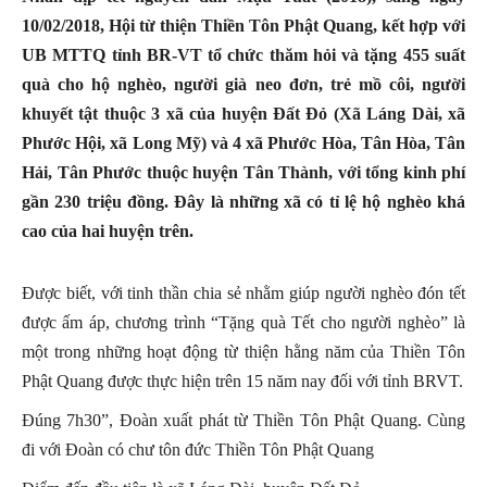
10/02/2018, Hội từ thiện Thiền Tôn Phật Quang, kết hợp với
UB MTTQ tỉnh BR-VT tổ chức thăm hỏi và tặng 455 suất
quà cho hộ nghèo, người già neo đơn, trẻ mồ côi, người
khuyết tật thuộc 3 xã của huyện Đất Đỏ (Xã Láng Dài, xã
Phước Hội, xã Long Mỹ) và 4 xã Phước Hòa, Tân Hòa, Tân
Hải, Tân Phước thuộc huyện Tân Thành, với tổng kinh phí
gần 230 triệu đồng. Đây là những xã có tỉ lệ hộ nghèo khá
cao của hai huyện trên.
Được biết, với tinh thần chia sẻ nhằm giúp người nghèo đón tết
được ấm áp, chương trình “Tặng quà Tết cho người nghèo” là
một trong những hoạt động từ thiện hằng năm của Thiền Tôn
Phật Quang được thực hiện trên 15 năm nay đối với tỉnh BRVT.
Đúng 7h30”, Đoàn xuất phát từ Thiền Tôn Phật Quang. Cùng
đi với Đoàn có chư tôn đức Thiền Tôn Phật Quang