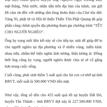
mặt Đảng, Nhà nước, nhân dân trên địa bàn của mình, xin gửi
lời cám ơn đến với những tấm lòng thơm thảo của Chư tôn đức
Tăng Ni, phật tử và Hội từ thiện Thiền Tôn Phật Quang đã góp
phần cùng chính quyền địa phương tham gia chương trình “TẾT
CHO NGƯỜI NGHÈO”.
Ông hy vọng mối liên kết này sẽ còn tiếp tục mãi để giúp đỡ lo
cho người nghèo tại địa phương và ở nhiều vùng, miền khác
nhau nữa, nhằm thể hiện nghĩa tình tương, thân tương ái. Đồng
thời ông cũng hy vọng, người nghèo được chia sẻ sẽ cố gắng
hơn trong cuộc sống.
Cuối cùng, phát sinh thêm 5 suất quà cho bà con cơ nhỡ tại tỉnh
BRVT, mỗi suất là 500.000 VNĐ tiền mặt.
Như vậy, tổng số tiền cho 455 suất quà tết tại huyện Đất Đỏ,
huyện Tân Thành – tỉnh BRVT đợt này là 227.500.000 VNĐ,