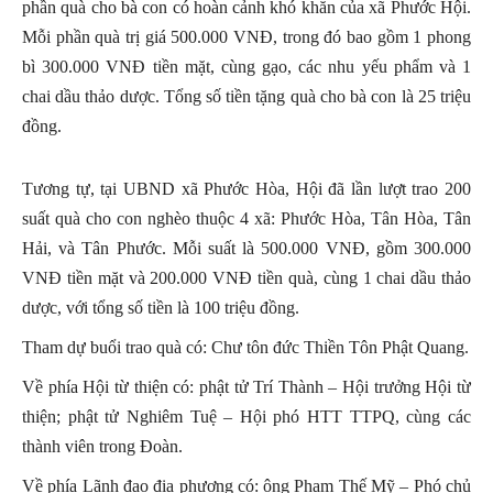
phần quà cho bà con có hoàn cảnh khó khăn của xã Phước Hội.
Mỗi phần quà trị giá 500.000 VNĐ, trong đó bao gồm 1 phong
bì 300.000 VNĐ tiền mặt, cùng gạo, các nhu yếu phẩm và 1
chai dầu thảo dược. Tổng số tiền tặng quà cho bà con là 25 triệu
đồng.
Tương tự, tại UBND xã Phước Hòa, Hội đã lần lượt trao 200
suất quà cho con nghèo thuộc 4 xã: Phước Hòa, Tân Hòa, Tân
Hải, và Tân Phước. Mỗi suất là 500.000 VNĐ, gồm 300.000
VNĐ tiền mặt và 200.000 VNĐ tiền quà, cùng 1 chai dầu thảo
dược, với tổng số tiền là 100 triệu đồng.
Tham dự buổi trao quà có: Chư tôn đức Thiền Tôn Phật Quang.
Về phía Hội từ thiện có: phật tử Trí Thành – Hội trưởng Hội từ
thiện; phật tử Nghiêm Tuệ – Hội phó HTT TTPQ, cùng các
thành viên trong Đoàn.
Về phía Lãnh đạo địa phương có: ông Phạm Thế Mỹ – Phó chủ