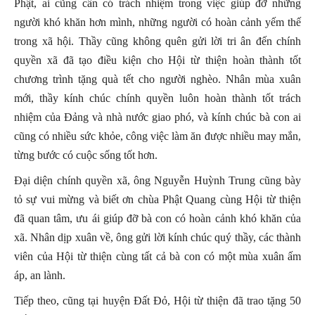
Phật, ai cũng cần có trách nhiệm trong việc giúp đỡ những
người khó khăn hơn mình, những người có hoàn cảnh yếm thế
trong xã hội. Thầy cũng không quên gửi lời tri ân đến chính
quyền xã đã tạo điều kiện cho Hội từ thiện hoàn thành tốt
chương trình tặng quà tết cho người nghèo. Nhân mùa xuân
mới, thầy kính chúc chính quyền luôn hoàn thành tốt trách
nhiệm của Đảng và nhà nước giao phó, và kính chúc bà con ai
cũng có nhiều sức khỏe, công việc làm ăn được nhiều may mắn,
từng bước có cuộc sống tốt hơn.
Đại diện chính quyền xã, ông Nguyễn Huỳnh Trung cũng bày
tỏ sự vui mừng và biết ơn chùa Phật Quang cùng Hội từ thiện
đã quan tâm, ưu ái giúp đỡ bà con có hoàn cảnh khó khăn của
xã. Nhân dịp xuân về, ông gửi lời kính chúc quý thầy, các thành
viên của Hội từ thiện cùng tất cả bà con có một mùa xuân ấm
áp, an lành.
Tiếp theo, cũng tại huyện Đất Đỏ, Hội từ thiện đã trao tặng 50