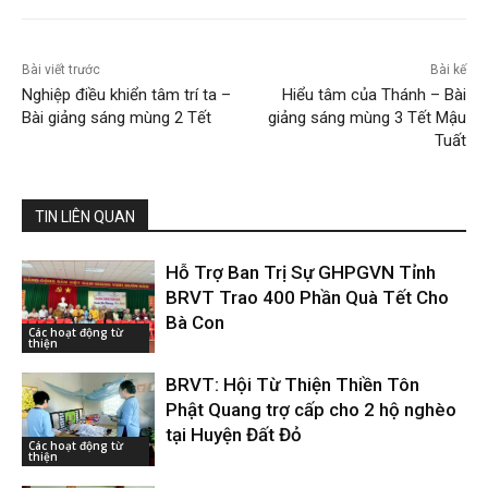
Bài viết trước
Bài kế
Nghiệp điều khiển tâm trí ta –
Hiểu tâm của Thánh – Bài
Bài giảng sáng mùng 2 Tết
giảng sáng mùng 3 Tết Mậu
Tuất
TIN LIÊN QUAN
Hỗ Trợ Ban Trị Sự GHPGVN Tỉnh
BRVT Trao 400 Phần Quà Tết Cho
Bà Con
Các hoạt động từ
thiện
BRVT: Hội Từ Thiện Thiền Tôn
Phật Quang trợ cấp cho 2 hộ nghèo
tại Huyện Đất Đỏ
Các hoạt động từ
thiện