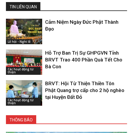
TIN LIÊN QUAN
Cảm Niệm Ngày Đức Phật Thành
Đạo
Lễ hội - Nghi lễ
Hỗ Trợ Ban Trị Sự GHPGVN Tỉnh
BRVT Trao 400 Phần Quà Tết Cho
Bà Con
Các hoạt động từ
thiện
BRVT: Hội Từ Thiện Thiền Tôn
Phật Quang trợ cấp cho 2 hộ nghèo
tại Huyện Đất Đỏ
Các hoạt động từ
thiện
THÔNG BÁO