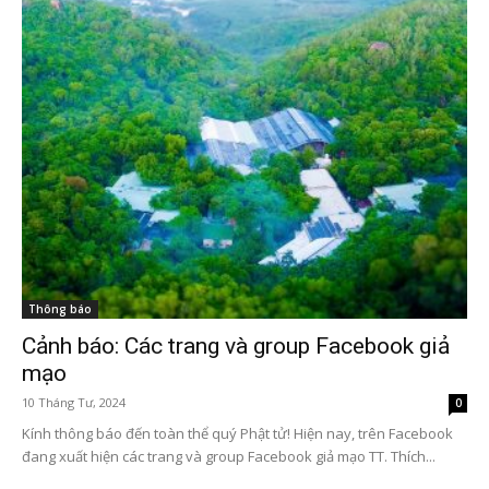
Thông báo
Cảnh báo: Các trang và group Facebook giả
mạo
10 Tháng Tư, 2024
0
Kính thông báo đến toàn thể quý Phật tử! Hiện nay, trên Facebook
đang xuất hiện các trang và group Facebook giả mạo TT. Thích...