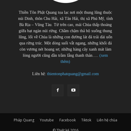
Thiền Tôn Phật Quang tọa lạc nơi một thung lũng thuộc
núi Dinh, thôn Chu Hải, xã Tân Hải, thị xã Phú Mỹ, tỉnh
Bà Rịa – Vũng Tàu. Từ trên cao, mái Chùa thấp thoáng
giữa bạt ngàn núi rừng. Chầm chậm thả bộ xuống thung
lũng, lối về Chùa là những con đường lát đá trải dài uốn
qua rừng trúc. Một dòng suối vắt ngang, những khối đá
còn vương nét hoang sơ, những hàng cây xanh mát làm
lòng người cũng dần trầm lắng thanh thản.....
(xem
thêm)
Liên hệ:
thientonphatquang@gmail.com
Pháp Quang
Youtube
Facebook
Tiktok
Liên hệ chùa
© Thiết kế 2016