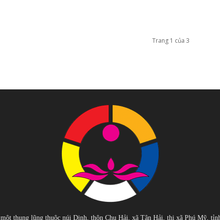
Trang 1 của 3
 một thung lũng thuộc núi Dinh, thôn Chu Hải, xã Tân Hải, thị xã Phú Mỹ, tỉn