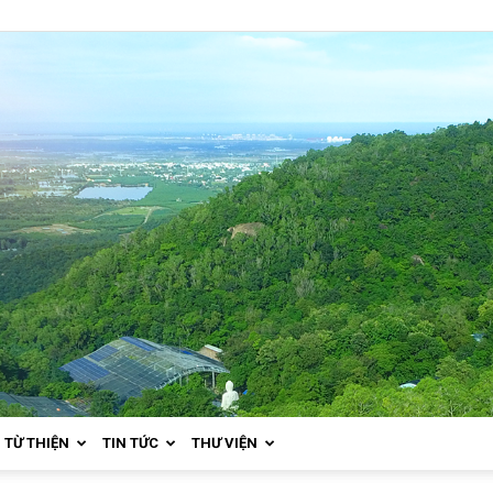
TỪ THIỆN
TIN TỨC
THƯ VIỆN
Thiền