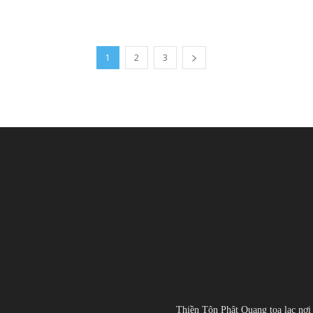
1
2
3
Thiền Tôn Phật Quang tọa lạc nơi