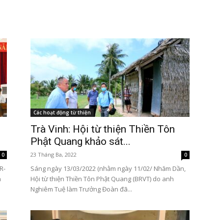
Tôn
Các hoạt động từ thiện
Phật
Trà Vinh: Hội từ thiện Thiền Tôn
Phật Quang khảo sát...
23 Tháng Ba, 2022
0
0
R-
Sáng ngày 13/03/2022 (nhằm ngày 11/02/ Nhăm Dần,
h
Hội từ thiện Thiền Tôn Phật Quang (BRVT) do anh
Nghiêm Tuệ làm Trưởng Đoàn đã...
Quang