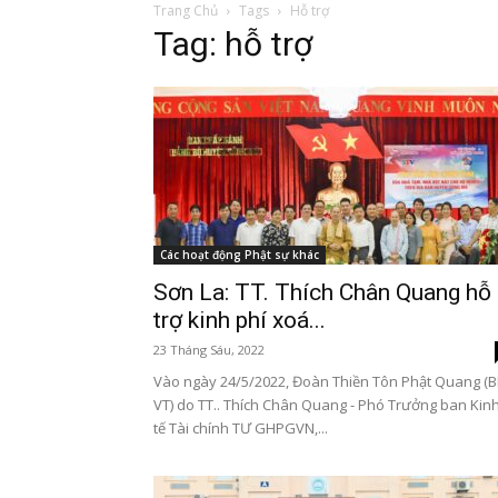
Trang Chủ
Tags
Hỗ trợ
Tag: hỗ trợ
Các hoạt động Phật sự khác
Sơn La: TT. Thích Chân Quang hỗ
trợ kinh phí xoá...
23 Tháng Sáu, 2022
Vào ngày 24/5/2022, Đoàn Thiền Tôn Phật Quang (B
VT) do TT.. Thích Chân Quang - Phó Trưởng ban Kin
tế Tài chính TƯ GHPGVN,...