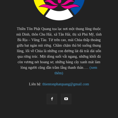
Thiền Tôn Phật Quang tọa lạc nơi một thung lũng thuộc
núi Dinh, thôn Chu Hải, xã Tân Hải, thị xã Phú Mỹ, tỉnh
Bà Rịa – Vũng Tàu. Từ trên cao, mái Chùa thấp thoáng
giữa bạt ngàn núi rừng. Chầm chậm thả bộ xuống thung
lũng, lối về Chùa là những con đường lát đá trải dài uốn
qua rừng trúc. Một dòng suối vắt ngang, những khối đá
còn vương nét hoang sơ, những hàng cây xanh mát làm
lòng người cũng dần trầm lắng thanh thản.....
(xem
thêm)
Liên hệ:
thientonphatquang@gmail.com