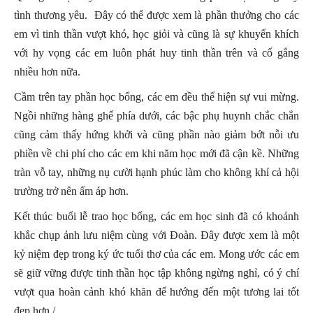
tình thương yêu. Đây có thể được xem là phần thưởng cho các
em vì tinh thần vượt khó, học giỏi và cũng là sự khuyến khích
với hy vọng các em luôn phát huy tinh thần trên và cố gắng
nhiều hơn nữa.
Cầm trên tay phần học bổng, các em đều thể hiện sự vui mừng.
Ngồi những hàng ghế phía dưới, các bậc phụ huynh chắc chắn
cũng cảm thấy hứng khởi và cũng phần nào giảm bớt nỗi ưu
phiền về chi phí cho các em khi năm học mới đã cận kề. Những
tràn vỗ tay, những nụ cười hạnh phúc làm cho không khí cả hội
trường trở nên ấm áp hơn.
Kết thúc buổi lễ trao học bổng, các em học sinh đã có khoảnh
khắc chụp ảnh lưu niệm cùng với Đoàn. Đây được xem là một
kỷ niệm đẹp trong ký ức tuổi thơ của các em. Mong ước các em
sẽ giữ vững được tinh thần học tập không ngừng nghỉ, có ý chí
vượt qua hoàn cảnh khó khăn để hướng đến một tương lai tốt
đẹp hơn./.