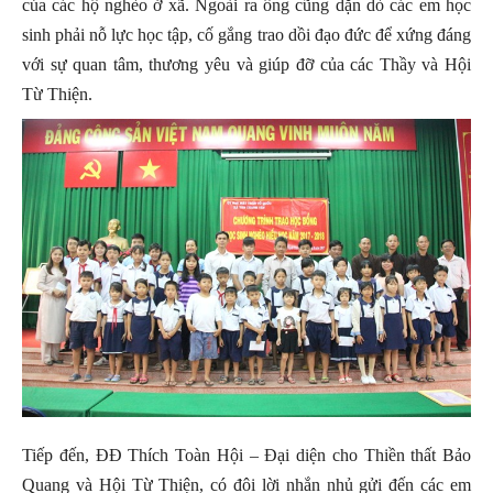
của các hộ nghèo ở xã. Ngoài ra ông cũng dặn dò các em học
sinh phải nỗ lực học tập, cố gắng trao dồi đạo đức để xứng đáng
với sự quan tâm, thương yêu và giúp đỡ của các Thầy và Hội
Từ Thiện.
Tiếp đến, ĐĐ Thích Toàn Hội – Đại diện cho Thiền thất Bảo
Quang và Hội Từ Thiện, có đôi lời nhắn nhủ gửi đến các em