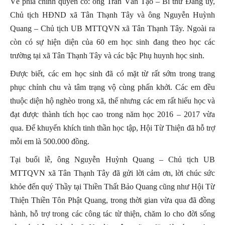
Về phía chính quyền có: ông Trần Văn Tạo – Bí thư Đảng ủy,
Chủ tịch HĐND xã Tân Thạnh Tây và ông Nguyễn Huỳnh
Quang – Chủ tịch UB MTTQVN xã Tân Thạnh Tây. Ngoài ra
còn có sự hiện diện của 60 em học sinh đang theo học các
trường tại xã Tân Thạnh Tây và các bậc Phụ huynh học sinh.
Được biết, các em học sinh đã có mặt từ rất sớm trong trang
phục chỉnh chu và tâm trạng vộ cùng phấn khởi. Các em đều
thuộc diện hộ nghèo trong xã, thế nhưng các em rất hiếu học và
đạt được thành tích học cao trong năm học 2016 – 2017 vừa
qua. Để khuyến khích tinh thần học tập, Hội Từ Thiện đã hỗ trợ
mỗi em là 500.000 đồng.
Tại buổi lễ, ông Nguyễn Huỳnh Quang – Chủ tịch UB
MTTQVN xã Tân Thạnh Tây đã gửi lời cảm ơn, lời chúc sức
khỏe đến quý Thầy tại Thiền Thất Bảo Quang cũng như Hội Từ
Thiện Thiền Tôn Phật Quang, trong thời gian vừa qua đã đồng
hành, hỗ trợ trong các công tác từ thiện, chăm lo cho đời sống