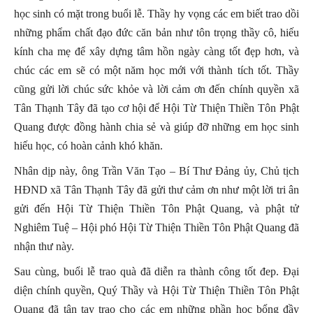
học sinh có mặt trong buổi lễ. Thầy hy vọng các em biết trao dồi
những phẩm chất đạo đức căn bản như tôn trọng thầy cô, hiếu
kính cha mẹ để xây dựng tâm hồn ngày càng tốt đẹp hơn, và
chúc các em sẽ có một năm học mới với thành tích tốt. Thầy
cũng gửi lời chúc sức khỏe và lời cảm ơn đến chính quyền xã
Tân Thạnh Tây đã tạo cơ hội để Hội Từ Thiện Thiền Tôn Phật
Quang được đồng hành chia sẻ và giúp đỡ những em học sinh
hiếu học, có hoàn cảnh khó khăn.
Nhân dịp này, ông Trần Văn Tạo – Bí Thư Đảng ủy, Chủ tịch
HĐND xã Tân Thạnh Tây đã gửi thư cảm ơn như một lời tri ân
gửi đến Hội Từ Thiện Thiền Tôn Phật Quang, và phật tử
Nghiêm Tuệ – Hội phó Hội Từ Thiện Thiền Tôn Phật Quang đã
nhận thư này.
Sau cùng, buổi lễ trao quà đã diễn ra thành công tốt đep. Đại
diện chính quyền, Quý Thầy và Hội Từ Thiện Thiền Tôn Phật
Quang đã tận tay trao cho các em những phần học bổng đầy