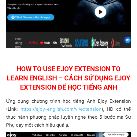
HOW TO USE EJOY EXTENSION TO
LEARN ENGLISH – CÁCH SỬ DỤNG EJOY
EXTENSION ĐỂ HỌC TIẾNG ANH
Ứng dụng chương trình học tiếng Anh Ejoy Extension
(Link:
https://ejoy-english.com/vi/extension
), HĐ có thể
thực hành phương pháp luyện nghe theo 5 bước mà Sư
Phụ dạy một cách hiệu quả ạ.