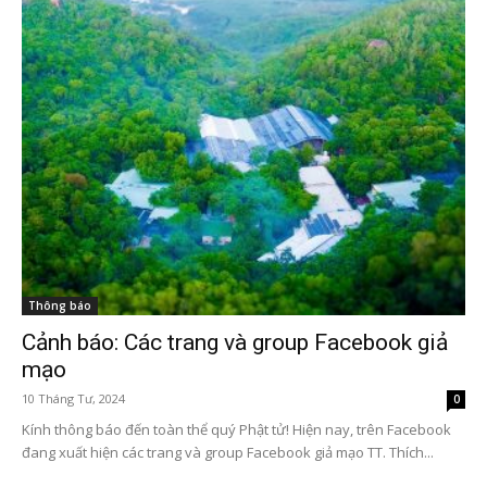
Thông báo
Cảnh báo: Các trang và group Facebook giả
mạo
10 Tháng Tư, 2024
0
Kính thông báo đến toàn thể quý Phật tử! Hiện nay, trên Facebook
đang xuất hiện các trang và group Facebook giả mạo TT. Thích...