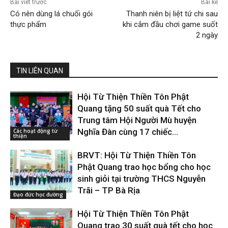
Bài viết trước
Bài kế
Có nên dùng lá chuối gói
Thanh niên bị liệt tứ chi sau
thực phẩm
khi cắm đầu chơi game suốt
2 ngày
TIN LIÊN QUAN
Hội Từ Thiện Thiền Tôn Phật
Quang tặng 50 suất quà Tết cho
Trung tâm Hội Người Mù huyện
Nghĩa Đàn cùng 17 chiếc...
Các hoạt động từ
thiện
BRVT: Hội Từ Thiện Thiền Tôn
Phật Quang trao học bổng cho học
sinh giỏi tại trường THCS Nguyễn
Trãi – TP Bà Rịa
Đạo đức học đường
Hội Từ Thiện Thiền Tôn Phật
Quang trao 30 suất quà tết cho học