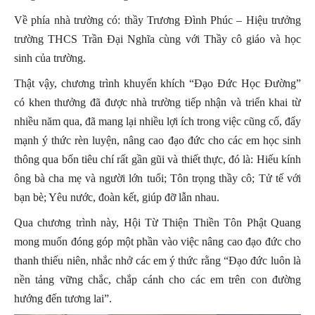
Về phía nhà trường có: thầy Trương Đình Phúc – Hiệu trưởng
trường THCS Trần Đại Nghĩa cùng với Thầy cô giáo và học
sinh của trường.
Thật vậy, chương trình khuyến khích “Đạo Đức Học Đường”
có khen thưởng đã được nhà trường tiếp nhận và triển khai từ
nhiều năm qua, đã mang lại nhiều lợi ích trong việc cũng cố, đẩy
mạnh ý thức rèn luyện, nâng cao đạo đức cho các em học sinh
thông qua bốn tiêu chí rất gần gũi và thiết thực, đó là: Hiếu kính
ông bà cha mẹ và người lớn tuổi; Tôn trọng thầy cô; Tử tế với
bạn bè; Yêu nước, đoàn kết, giúp đỡ lẫn nhau.
Qua chương trình này, Hội Từ Thiện Thiền Tôn Phật Quang
mong muốn đóng góp một phần vào việc nâng cao đạo đức cho
thanh thiếu niên, nhắc nhở các em ý thức rằng “Đạo đức luôn là
nền tảng vững chắc, chắp cánh cho các em trên con đường
hướng đến tương lai”.