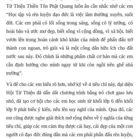
Từ Thiện Thiền Tôn Phật Quang luôn ân cần nhắc nhở các em
“Học tập và rèn luyện đạo đức là việc làm thường xuyên, suốt
đời. Các em phải có lối sống trong sáng, sống có lý tưởng, có
hoài bão và ước mơ đẹp, biết sống vì cộng đồng, vì xã hội, biết
vươn lên trong hoàn cảnh khó khăn của mình để phấn đấu trở
thành con ngoan, trò giỏi và là một công dân hữu ích cho đất
nước sau này. Đó chính là những phẩm chất cơ bản mà các em
cần định hướng cho mình ngay từ khi còn ngồi trên ghế nhà
trường”.
Và để cho các em hiểu rõ hơn, nhớ kỹ về 4 tiêu chí này, đại diện
Hội Từ Thiện đã dẫn dắt chương trình bằng trò chơi giao lưu
nhỏ, đã tạo cơ hội cho các em học sinh từ khối lớp 6 đến khối
lớp 9 phát biểu ý kiến, nêu lên suy nghĩ của mình. Qua đó, các
em cũng được nghe giải thích mở rộng thêm về ý nghĩa của từng
tiêu chí, giúp các em cảm thụ được cái hay, cái đẹp của một con
người có đạo đức đúng đắn mà các em phải phấn đấu rèn luyện,