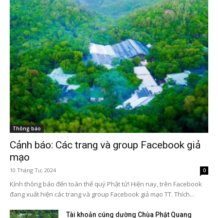
Thông báo
Cảnh báo: Các trang và group Facebook giả
mạo
10 Tháng Tư, 2024
0
Kính thông báo đến toàn thể quý Phật tử! Hiện nay, trên Facebook
đang xuất hiện các trang và group Facebook giả mạo TT. Thích...
Tài khoản cúng dường Chùa Phật Quang