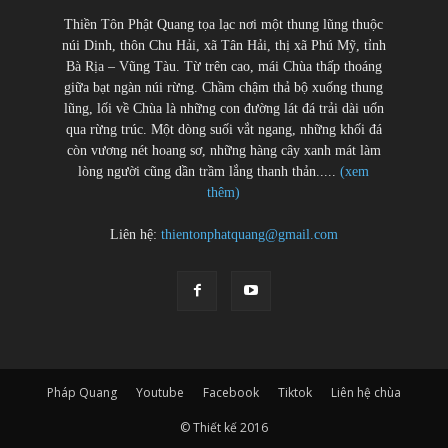
Thiền Tôn Phật Quang tọa lạc nơi một thung lũng thuộc
núi Dinh, thôn Chu Hải, xã Tân Hải, thị xã Phú Mỹ, tỉnh
Bà Rịa – Vũng Tàu. Từ trên cao, mái Chùa thấp thoáng
giữa bạt ngàn núi rừng. Chầm chậm thả bộ xuống thung
lũng, lối về Chùa là những con đường lát đá trải dài uốn
qua rừng trúc. Một dòng suối vắt ngang, những khối đá
còn vương nét hoang sơ, những hàng cây xanh mát làm
lòng người cũng dần trầm lắng thanh thản.....
(xem
thêm)
Liên hệ:
thientonphatquang@gmail.com
Pháp Quang
Youtube
Facebook
Tiktok
Liên hệ chùa
© Thiết kế 2016