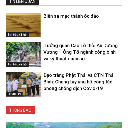
TIN LIÊN QUAN
Biến sa mạc thành ốc đảo
Tin tức xã hội
Tướng quân Cao Lỗ thời An Dương
Vương – Ông Tổ ngành công binh
và kỹ thuật quân sự
Tin tức xã hội
Đạo tràng Phật Thái và CTN Thái
Bình: Chung tay ủng hộ công tác
phòng chống dịch Covid-19
COVID-19
THÔNG BÁO