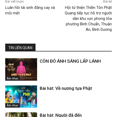
Bài viết trước
Bài kế
Luân hồi tái sinh đắng cay và
Hội từ thiện Thiền Tôn Phật
mỏi mệt
Quang tiếp tục hỗ trợ người
dân khu vực phong tỏa
phường Bình Chuẩn, Thuận
An, Bình Dương
TIN LIÊN QUAN
CÒN ĐÓ ÁNH SÁNG LẤP LÁNH
Âm nhạc
Bài hát: Về nương tựa Phật
Âm nhạc
Bài hát: Người đã đến