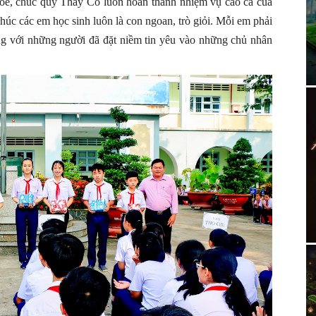
hỏe, chúc quý Thầy Cô luôn hoàn thành nhiệm vụ cao cả của
húc các em học sinh luôn là con ngoan, trò giỏi. Mỗi em phải
áng với những người đã đặt niềm tin yêu vào những chủ nhân