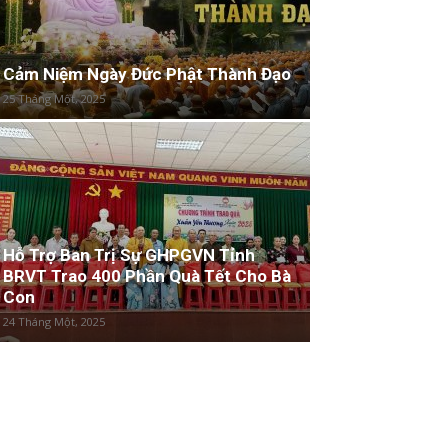
Cảm Niệm Ngày Đức Phật Thành Đạo
25 Tháng Một, 2025
Hỗ Trợ Ban Trị Sự GHPGVN Tỉnh
BRVT Trao 400 Phần Quà Tết Cho Bà
Con
24 Tháng Một, 2025