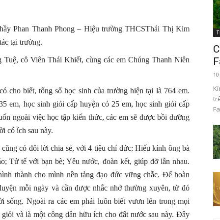
ó thầy Phan Thanh Phong – Hiệu trường THCSThái Thị Kim
T
ác tại trường.
C
g Tuệ, cô Viên Thái Khiết, cùng các em Chúng Thanh Niên
F
10
Kí
 cho biết, tổng số học sinh của trường hiện tại là 764 em.
tr
35 em, học sinh giỏi cấp huyện có 25 em, học sinh giỏi cấp
Fa
ốn ngoài việc học tập kiến thức, các em sẽ được bồi dưỡng
i có ích sau này.
ũng có đôi lời chia sẻ, với 4 tiêu chí đức: Hiếu kính ông bà
áo; Tử tế với bạn bè; Yêu nước, đoàn kết, giúp đỡ lẫn nhau.
 hình thành cho mình nền tảng đạo đức vững chắc. Để hoàn
n luyện mỗi ngày và cần được nhắc nhở thường xuyên, từ đó
ời sống. Ngoài ra các em phải luôn biết vươn lên trong mọi
 giỏi và là một công dân hữu ích cho đất nước sau này. Đây