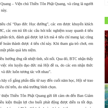
 Quang – Viện chủ Thiền Tôn Phật Quang, và cũng là người
 này.
4 tiêu chí “Đạo đức Học đường”, các em được khuyến khích
C, các em trả lời các câu hỏi trắc nghiệm xoay quanh 4 tiêu
hân tích, đánh giá được lợi ích mà 4 tiêu chí mang lại; cũng
 hoàn thành được 4 tiêu chí này. Khi tham gia trò chơi, em
n một phần quà lưu niệm.
 đều hưởng ứng rất nhiệt tình, sôi nổi. Qua đó, BTC nhận thấy
việc rèn luyện đạo đức mà Hội đề ra, do các em nhận thức
 và đức luôn tương tác với nhau”.
m hãy cố gắng phấn đấu từ nay đến cuối năm học, Hội sẽ trao
u chí trên, do nhà trường bình chọn.
 từ thiện Thiền Tôn Phật Quang gửi lời cảm ơn đến Ban Giám
ều kiện thuận lợi cho buổi phát động được diễn ra tốt đẹp.