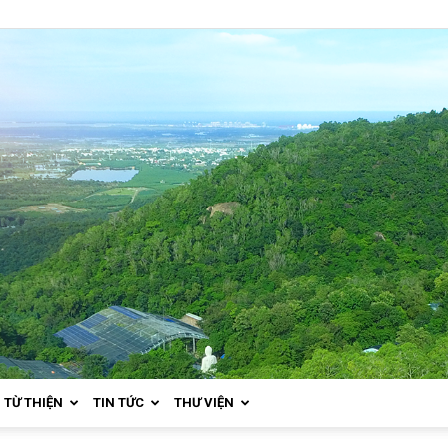
TỪ THIỆN
TIN TỨC
THƯ VIỆN
Thiền