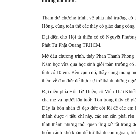
hương đất nước.
Tham dự chương trình, về phía nhà trường c
Hồng, cùng toàn thể các thầy cô giáo đang công t
Đại diện cho Hội từ thiện có cô Nguyệt Phươn
Phật Tử Phật Quang TP.HCM.
Mở đầu chương trình, thầy Phan Thanh Phong có
Năm học vừa qua học sinh giỏi toàn trường có 
tỉnh có 10 em. Bên cạnh đó, thầy cũng mong mu
thêm về đạo đức để thực sự trở thành những ngườ
Đại diện phía Hội Từ Thiện, cô Viên Thái Khiết c
cha mẹ và người lớn tuổi; Tôn trọng thầy cô gi
Đây là bốn nhân tố đạo đức cốt lõi để các em
thành được 4 tiêu chí này, các em cần phải rè
hình thành những thói quen ứng xử tốt trong đ
hoàn cảnh khó khăn để trở thành con ngoan, trò