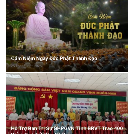
Cảm Niệm Ngày Đức Phật Thành Đạo
25 Tháng Một, 2025
Hỗ Trợ Ban Trị Sự GHPGVN Tỉnh BRVT Trao 400