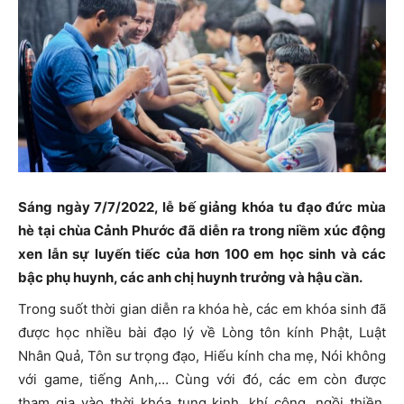
Sáng ngày 7/7/2022, lễ bế giảng khóa tu đạo đức mùa
hè tại chùa Cảnh Phước đã diễn ra trong niềm xúc động
xen lẫn sự luyến tiếc của hơn 100 em học sinh và các
bậc phụ huynh, các anh chị huynh trưởng và hậu cần.
Trong suốt thời gian diễn ra khóa hè, các em khóa sinh đã
được học nhiều bài đạo lý về Lòng tôn kính Phật, Luật
Nhân Quả, Tôn sư trọng đạo, Hiếu kính cha mẹ, Nói không
với game, tiếng Anh,… Cùng với đó, các em còn được
tham gia vào thời khóa tụng kinh, khí công, ngồi thiền,