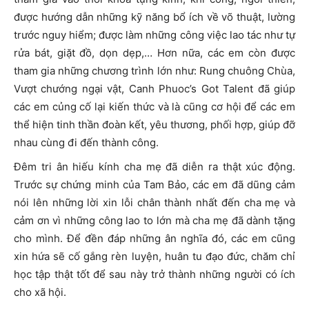
được hướng dẫn những kỹ năng bổ ích về võ thuật, lường
trước nguy hiểm; được làm những công việc lao tác như tự
rửa bát, giặt đồ, dọn dẹp,… Hơn nữa, các em còn được
tham gia những chương trình lớn như: Rung chuông Chùa,
Vượt chướng ngại vật, Canh Phuoc’s Got Talent đã giúp
các em củng cố lại kiến thức và là cũng cơ hội để các em
thể hiện tinh thần đoàn kết, yêu thương, phối hợp, giúp đỡ
nhau cùng đi đến thành công.
Đêm tri ân hiếu kính cha mẹ đã diễn ra thật xúc động.
Trước sự chứng minh của Tam Bảo, các em đã dũng cảm
nói lên những lời xin lỗi chân thành nhất đến cha mẹ và
cảm ơn vì những công lao to lớn mà cha mẹ đã dành tặng
cho mình. Để đền đáp những ân nghĩa đó, các em cũng
xin hứa sẽ cố gắng rèn luyện, huân tu đạo đức, chăm chỉ
học tập thật tốt để sau này trở thành những người có ích
cho xã hội.