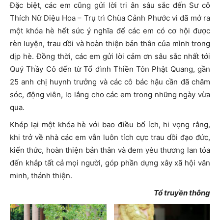
Đặc biệt, các em cũng gửi lời tri ân sâu sắc đến Sư cô
Thích Nữ Diệu Hoa – Trụ trì Chùa Cảnh Phước vì đã mở ra
một khóa hè hết sức ý nghĩa để các em có cơ hội được
rèn luyện, trau dồi và hoàn thiện bản thân của mình trong
dịp hè. Đồng thời, các em gửi lời cảm ơn sâu sắc nhất tới
Quý Thầy Cô đến từ Tổ đình Thiền Tôn Phật Quang, gần
25 anh chị huynh trưởng và các cô bác hậu cần đã chăm
sóc, động viên, lo lắng cho các em trong những ngày vừa
qua.
Khép lại một khóa hè với bao điều bổ ích, hi vọng rằng,
khi trở về nhà các em vẫn luôn tích cực trau dồi đạo đức,
kiến thức, hoàn thiện bản thân và đem yêu thương lan tỏa
đến khắp tất cả mọi người, góp phần dựng xây xã hội văn
minh, thánh thiện.
Tổ truyền thông