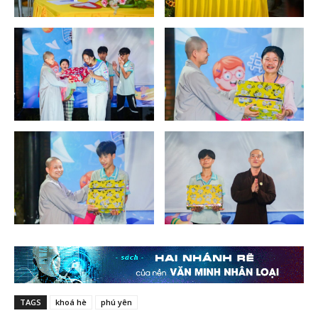
TAGS
khoá hè
phú yên