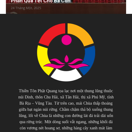
Phần Quà Tết Cho Bà Con
24 Tháng Một, 2025
Thiền Tôn Phật Quang tọa lạc nơi một thung lũng thuộc
núi Dinh, thôn Chu Hải, xã Tân Hải, thị xã Phú Mỹ, tỉnh
Bà Rịa – Vũng Tàu. Từ trên cao, mái Chùa thấp thoáng
giữa bạt ngàn núi rừng. Chầm chậm thả bộ xuống thung
lũng, lối về Chùa là những con đường lát đá trải dài uốn
qua rừng trúc. Một dòng suối vắt ngang, những khối đá
còn vương nét hoang sơ, những hàng cây xanh mát làm