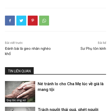
Bài viết trước
Bài kế
Đánh bài là gieo nhân nghèo
Sư Phụ tôn kính
khổ
TIN LIÊN QUAN
Né tránh lo cho Cha Mẹ lúc về già là
mang tội
Quy tắc ứng xử
Trách người thái quá, ghét người