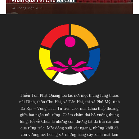
Phần Quà Tết Cho Bà Con
24 Tháng Một, 2025
Thiền Tôn Phật Quang tọa lạc nơi một thung lũng thuộc
núi Dinh, thôn Chu Hải, xã Tân Hải, thị xã Phú Mỹ, tỉnh
Bà Rịa – Vũng Tàu. Từ trên cao, mái Chùa thấp thoáng
giữa bạt ngàn núi rừng. Chầm chậm thả bộ xuống thung
lũng, lối về Chùa là những con đường lát đá trải dài uốn
qua rừng trúc. Một dòng suối vắt ngang, những khối đá
còn vương nét hoang sơ, những hàng cây xanh mát làm