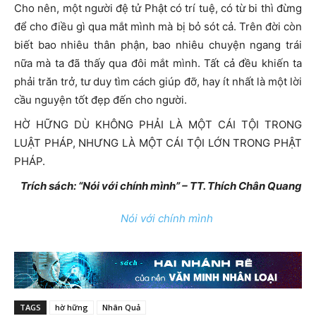
Cho nên, một người đệ tử Phật có trí tuệ, có từ bi thì đừng
để cho điều gì qua mắt mình mà bị bỏ sót cả. Trên đời còn
biết bao nhiêu thân phận, bao nhiêu chuyện ngang trái
nữa mà ta đã thấy qua đôi mắt mình. Tất cả đều khiến ta
phải trăn trở, tư duy tìm cách giúp đỡ, hay ít nhất là một lời
cầu nguyện tốt đẹp đến cho người.
HỜ HỮNG DÙ KHÔNG PHẢI LÀ MỘT CÁI TỘI TRONG
LUẬT PHÁP, NHƯNG LÀ MỘT CÁI TỘI LỚN TRONG PHẬT
PHÁP.
Trích sách: “Nói với chính mình” – TT. Thích Chân Quang
Nói với chính mình
TAGS
hờ hững
Nhân Quả