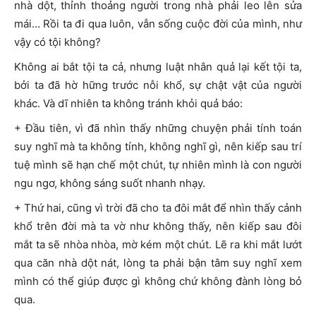
nhà dột, thỉnh thoảng người trong nhà phải leo lên sửa
mái… Rồi ta đi qua luôn, vẫn sống cuộc đời của mình, như
vậy có tội không?
Không ai bắt tội ta cả, nhưng luật nhân quả lại kết tội ta,
bởi ta đã hờ hững trước nỗi khổ, sự chật vật của người
khác. Và dĩ nhiên ta không tránh khỏi quả báo:
+ Đầu tiên, vì đã nhìn thấy những chuyện phải tính toán
suy nghĩ mà ta không tính, không nghĩ gì, nên kiếp sau trí
tuệ mình sẽ hạn chế một chút, tự nhiên mình là con người
ngu ngơ, không sáng suốt nhanh nhạy.
+ Thứ hai, cũng vì trời đã cho ta đôi mắt để nhìn thấy cảnh
khổ trên đời mà ta vờ như không thấy, nên kiếp sau đôi
mắt ta sẽ nhòa nhòa, mờ kém một chút. Lẽ ra khi mắt lướt
qua căn nhà dột nát, lòng ta phải bận tâm suy nghĩ xem
mình có thể giúp được gì không chứ không đành lòng bỏ
qua.