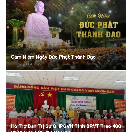
Cảm Niệm Ngày Đức Phật Thành Đạo
25 Tháng Một, 2025
Hỗ Trợ Ban Trị Sự GHPGVN Tỉnh BRVT Trao 400