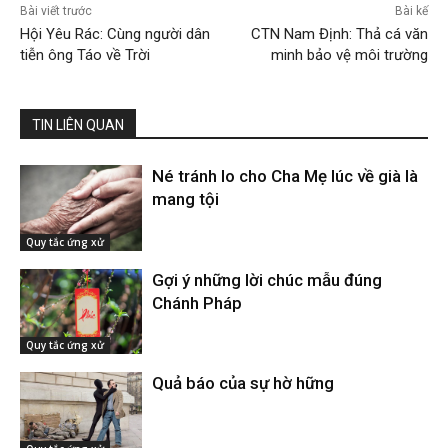
Bài viết trước
Bài kế
Hội Yêu Rác: Cùng người dân
CTN Nam Định: Thả cá văn
tiễn ông Táo về Trời
minh bảo vệ môi trường
TIN LIÊN QUAN
Né tránh lo cho Cha Mẹ lúc về già là
mang tội
Quy tắc ứng xử
Gợi ý những lời chúc mẫu đúng
Chánh Pháp
Quy tắc ứng xử
Quả báo của sự hờ hững