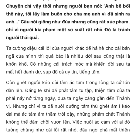
Chuyện chỉ vậy thôi nhưng người bạn nói: “Anh bê bối
thế này, tôi lấy làm buồn cho cha mẹ anh vì đã sinh ra
anh…” Câu nói giống như đùa nhưng cũng rất xúc phạm,
chỉ vì người kia phạm một sơ suất rất nhỏ. Đó là trách
người thái quá.
Ta cường điệu cái lỗi của người khác để hả hê cho cái bản
ngã của mình thì quả báo là nhiều đời sau cũng thật là
khốn khổ. Có những cái trách móc mà khiến đời sau ta
mất hết danh dự, sụp đổ cả uy tín, tiếng tăm.
Còn ghét người kéo dài làm ác tâm trong lòng ta cứ lớn
dần lên. Đáng lẽ khi đã phát tâm tu tập, thiện tâm của ta
phải nảy nở từng ngày, đưa ta ngày càng gần đến Thánh
vị. Nhưng chỉ vì ta đã nuôi dưỡng tâm thù ghét âm ỉ kéo
dài mà ác tâm âm thầm trỗi dậy, những phẩm chất Thánh
không thể đâm chồi vươn lên. Việc nuôi ác cảm với ai đó
tưởng chừng như cái lỗi rất nhỏ, đâu ngờ phá mất thiện