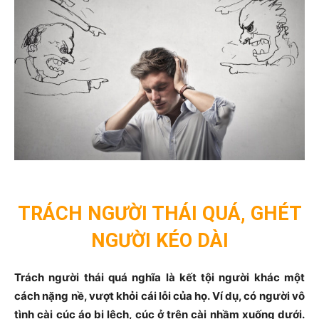
TRÁCH NGƯỜI THÁI QUÁ, GHÉT
NGƯỜI KÉO DÀI
Trách người thái quá nghĩa là kết tội người khác một
cách nặng nề, vượt khỏi cái lỗi của họ. Ví dụ, có người vô
tình cài cúc áo bị lệch, cúc ở trên cài nhầm xuống dưới.