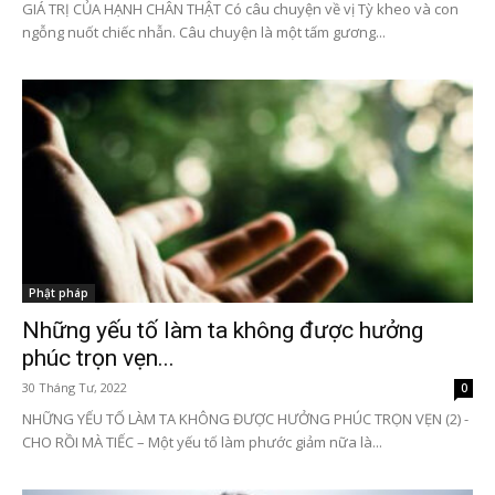
GIÁ TRỊ CỦA HẠNH CHÂN THẬT Có câu chuyện về vị Tỳ kheo và con
ngỗng nuốt chiếc nhẫn. Câu chuyện là một tấm gương...
Phật pháp
Những yếu tố làm ta không được hưởng
phúc trọn vẹn...
30 Tháng Tư, 2022
0
NHỮNG YẾU TỐ LÀM TA KHÔNG ĐƯỢC HƯỞNG PHÚC TRỌN VẸN (2) -
CHO RỒI MÀ TIẾC – Một yếu tố làm phước giảm nữa là...