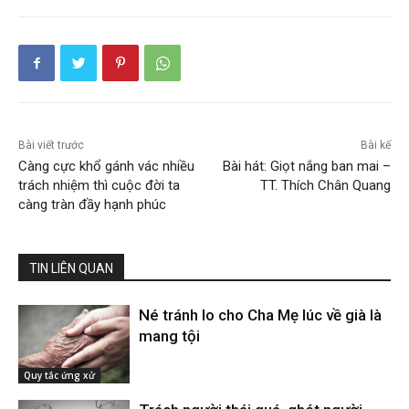
Bài viết trước
Bài kế
Càng cực khổ gánh vác nhiều
Bài hát: Giọt nắng ban mai –
trách nhiệm thì cuộc đời ta
TT. Thích Chân Quang
càng tràn đầy hạnh phúc
TIN LIÊN QUAN
Né tránh lo cho Cha Mẹ lúc về già là
mang tội
Quy tắc ứng xử