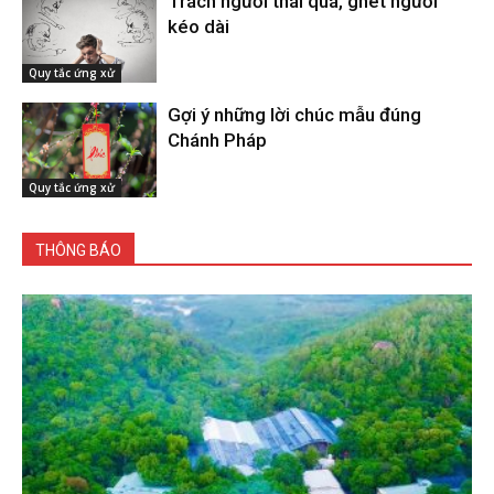
Trách người thái quá, ghét người
kéo dài
Quy tắc ứng xử
Gợi ý những lời chúc mẫu đúng
Chánh Pháp
Quy tắc ứng xử
THÔNG BÁO