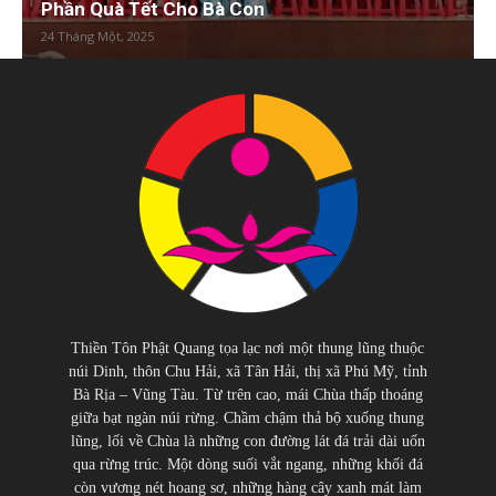
Phần Quà Tết Cho Bà Con
24 Tháng Một, 2025
Thiền Tôn Phật Quang tọa lạc nơi một thung lũng thuộc
núi Dinh, thôn Chu Hải, xã Tân Hải, thị xã Phú Mỹ, tỉnh
Bà Rịa – Vũng Tàu. Từ trên cao, mái Chùa thấp thoáng
giữa bạt ngàn núi rừng. Chầm chậm thả bộ xuống thung
lũng, lối về Chùa là những con đường lát đá trải dài uốn
qua rừng trúc. Một dòng suối vắt ngang, những khối đá
còn vương nét hoang sơ, những hàng cây xanh mát làm