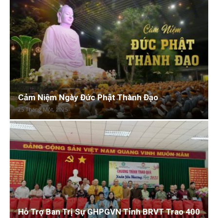
Cảm Niệm Ngày Đức Phật Thành Đạo
25 Tháng Một, 2025
Hỗ Trợ Ban Trị Sự GHPGVN Tỉnh BRVT Trao 400