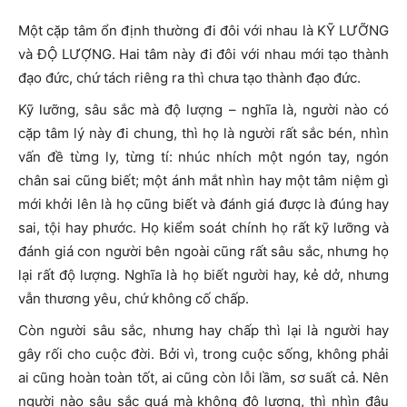
Một cặp tâm ổn định thường đi đôi với nhau là KỸ LƯỠNG
và ĐỘ LƯỢNG. Hai tâm này đi đôi với nhau mới tạo thành
đạo đức, chứ tách riêng ra thì chưa tạo thành đạo đức.
Kỹ lưỡng, sâu sắc mà độ lượng – nghĩa là, người nào có
cặp tâm lý này đi chung, thì họ là người rất sắc bén, nhìn
vấn đề từng ly, từng tí: nhúc nhích một ngón tay, ngón
chân sai cũng biết; một ánh mắt nhìn hay một tâm niệm gì
mới khởi lên là họ cũng biết và đánh giá được là đúng hay
sai, tội hay phước. Họ kiểm soát chính họ rất kỹ lưỡng và
đánh giá con người bên ngoài cũng rất sâu sắc, nhưng họ
lại rất độ lượng. Nghĩa là họ biết người hay, kẻ dở, nhưng
vẫn thương yêu, chứ không cố chấp.
Còn người sâu sắc, nhưng hay chấp thì lại là người hay
gây rối cho cuộc đời. Bởi vì, trong cuộc sống, không phải
ai cũng hoàn toàn tốt, ai cũng còn lỗi lầm, sơ suất cả. Nên
người nào sâu sắc quá mà không độ lượng, thì nhìn đâu