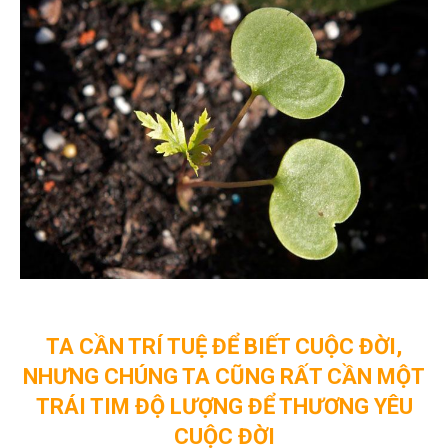
TA CẦN TRÍ TUỆ ĐỂ BIẾT CUỘC ĐỜI,
NHƯNG CHÚNG TA CŨNG RẤT CẦN MỘT
TRÁI TIM ĐỘ LƯỢNG ĐỂ THƯƠNG YÊU
CUỘC ĐỜI