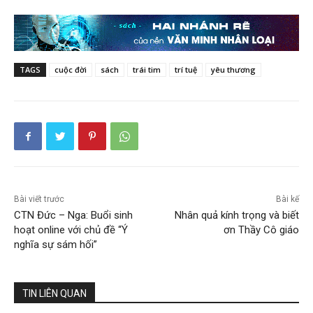
TAGS
cuộc đời
sách
trái tim
trí tuệ
yêu thương
Bài viết trước
Bài kế
CTN Đức – Nga: Buổi sinh
Nhân quả kính trọng và biết
hoạt online với chủ đề “Ý
ơn Thầy Cô giáo
nghĩa sự sám hối”
TIN LIÊN QUAN