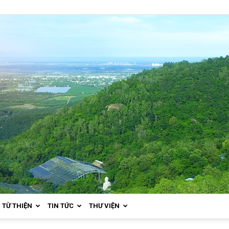
TỪ THIỆN
TIN TỨC
THƯ VIỆN
Thiền