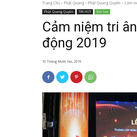
Trang Chủ
Phật Quang
Phật Quang Quyền
Cảm ni
Phật Quang Quyền
TIN HOT
Văn học
Cảm niệm tri â
động 2019
10 Tháng Mười Hai, 2019