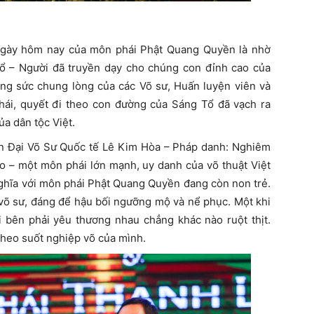
 ngày hôm nay của môn phái Phật Quang Quyền là nhờ
ổ – Người đã truyền dạy cho chúng con đỉnh cao của
ung sức chung lòng của các Võ sư, Huấn luyện viên và
ái, quyết đi theo con đường của Sáng Tổ đã vạch ra
ủa dân tộc Việt.
 đến Đại Võ Sư Quốc tế Lê Kim Hòa – Pháp danh: Nghiêm
– một môn phái lớn mạnh, uy danh của võ thuật Việt
nghĩa với môn phái Phật Quang Quyền đang còn non trẻ.
 võ sư, đáng để hậu bối ngưỡng mộ và nể phục. Một khi
i bên phải yêu thương nhau chẳng khác nào ruột thịt.
heo suốt nghiệp võ của mình.