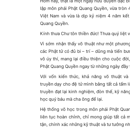
Hôm nay, thật là một ngày hữu duyên đặc bi
lập môn phái Phật Quang Quyền, vừa tròn 
Việt Nam và vừa là dịp kỷ niệm 4 năm kết
Quang Quyền.
Kính thưa Chư tôn thiền đức! Thưa quý liệt v
Vì sớm nhận thấy võ thuật như một phương 
các Phật tử có đủ bi – trí – dũng mà tiến 
vô úy thí, mang lại điều thiện cho cuộc đ
Phật Quang Quyền ngay từ những ngày đầy 
Với vốn kiến thức, khả năng võ thuật v
truyền
dạy cho đệ tử mình bằng tất cả tấm 
truyền đạt lại kinh nghiệm, đòn thế, kỹ năn
học quý báu mà cha ông để lại.
Hệ thống võ học trong môn phái Phật Qua
liên tục hoàn chỉnh, chỉ mong giúp tất cả 
tận, chính xác những kỹ thuật và tư tưởng n