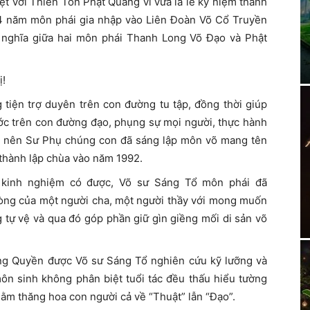
ệt với Thiền Tôn Phật Quang vì vừa là lễ kỷ niệm thành
4 năm môn phái gia nhập vào Liên Đoàn Võ Cổ Truyền
 nghĩa giữa hai môn phái Thanh Long Võ Đạo và Phật
ị!
tiện trợ duyên trên con đường tu tập, đồng thời giúp
bước trên con đường đạo, phụng sự mọi người, thực hành
ời, nên Sư Phụ chúng con đã sáng lập môn võ mang tên
thành lập chùa vào năm 1992.
à kinh nghiệm có được, Võ sư Sáng Tổ môn phái đã
lòng của một người cha, một người thầy với mong muốn
g tự vệ và qua đó góp phần giữ gìn giềng mối di sản võ
ng Quyền được Võ sư Sáng Tổ nghiên cứu kỹ lưỡng và
môn sinh không phân biệt tuổi tác đều thấu hiểu tường
hằm thăng hoa con người cả về “Thuật” lẫn “Ðạo”.