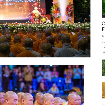
T
C
F
10
Kí
tr
Fa