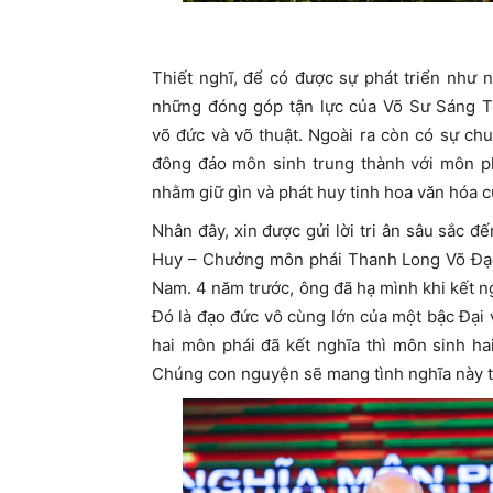
Thiết nghĩ, để có được sự phát triển như
những đóng góp tận lực của Võ Sư Sáng T
võ đức và võ thuật. Ngoài ra còn có sự ch
đông đảo môn sinh trung thành với môn ph
nhằm giữ gìn và phát huy tinh hoa văn hóa c
Nhân đây, xin được gửi lời tri ân sâu sắc
Huy – Chưởng môn phái Thanh Long Võ Đạo 
Nam. 4 năm trước, ông đã hạ mình khi kết 
Đó là đạo đức vô cùng lớn của một bậc Đại
hai môn phái đã kết nghĩa thì môn sinh ha
Chúng con nguyện sẽ mang tình nghĩa này t