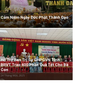
Cảm Niệm Ngày Đức Phật Thành Đạo
25 Tháng Một, 2025
Hỗ Trợ Ban Trị Sự GHPGVN Tỉnh
BRVT Trao 400 Phần Quà Tết Cho Bà
Con
24 Tháng Một, 2025