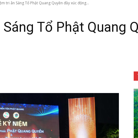
ệm tri ân Sáng Tổ Phật Quang Quyền đầy xúc động...
n Sáng Tổ Phật Quang 
Tôn
Phật
Quang