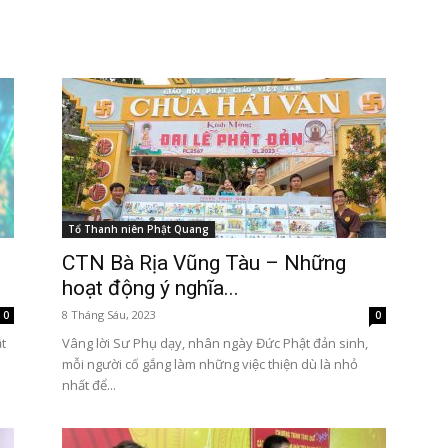
Tôn
Tổ Thanh niên Phật Quang
Phật
CTN Bà Rịa Vũng Tàu – Những
hoạt động ý nghĩa...
8 Tháng Sáu, 2023
0
0
t
Vâng lời Sư Phụ dạy, nhân ngày Đức Phật đản sinh,
mỗi người cố gắng làm những việc thiện dù là nhỏ
nhất để...
Quang