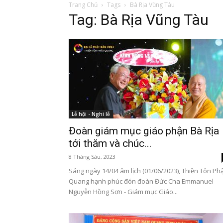
Trang Chủ
Tags
Bà Rịa Vũng Tàu
Tag: Bà Rịa Vũng Tàu
Lễ hội - Nghi lễ
Đoàn giám mục giáo phận Bà Rịa
tới thăm và chúc...
8 Tháng Sáu, 2023
Sáng ngày 14/04 âm lịch (01/06/2023), Thiền Tôn Phậ
Quang hạnh phúc đón đoàn Đức Cha Emmanuel
Nguyễn Hồng Sơn - Giám mục Giáo...