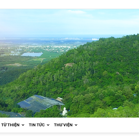
TỪ THIỆN
TIN TỨC
THƯ VIỆN
Thiền