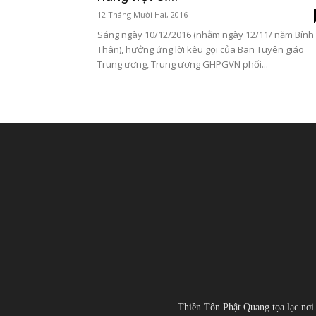
12 Tháng Mười Hai, 2016
Sáng ngày 10/12/2016 (nhằm ngày 12/11/ năm Bính
Thân), hưởng ứng lời kêu gọi của Ban Tuyên giáo
Trung ương, Trung ương GHPGVN phối...
Thiền Tôn Phật Quang tọa lạc nơi