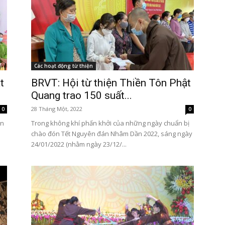
Các hoạt động từ thiện
t
BRVT: Hội từ thiện Thiền Tôn Phật
Quang trao 150 suất...
28 Tháng Một, 2022
0
0
on
Trong không khí phấn khởi của những ngày chuẩn bị
chào đón Tết Nguyên đán Nhâm Dần 2022, sáng ngày
24/01/2022 (nhằm ngày 23/12/...