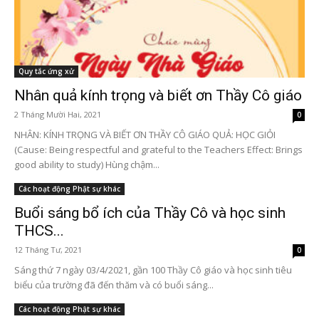
Quy tắc ứng xử
Nhân quả kính trọng và biết ơn Thầy Cô giáo
2 Tháng Mười Hai, 2021
0
NHÂN: KÍNH TRỌNG VÀ BIẾT ƠN THẦY CÔ GIÁO QUẢ: HỌC GIỎI
(Cause: Being respectful and grateful to the Teachers Effect: Brings
good ability to study) Hùng chậm...
Các hoạt động Phật sự khác
Buổi sáng bổ ích của Thầy Cô và học sinh
THCS...
12 Tháng Tư, 2021
0
Sáng thứ 7 ngày 03/4/2021, gần 100 Thầy Cô giáo và học sinh tiêu
biểu của trường đã đến thăm và có buổi sáng...
Các hoạt động Phật sự khác