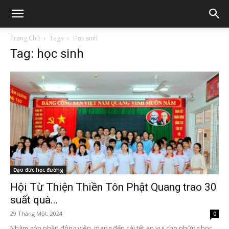
Trang Chủ
Tags
Học sinh
Tag: học sinh
Đạo đức học đường
Hội Từ Thiện Thiền Tôn Phật Quang trao 30
suất quà...
29 Tháng Một, 2024
0
Nhằm góp phần động viên, mang đến cái tết an vui cho những học