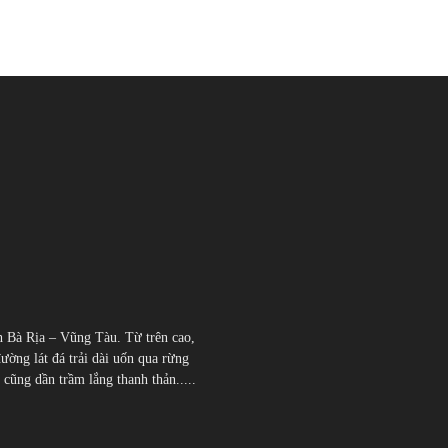
h Bà Rịa – Vũng Tàu. Từ trên cao,
đường lát đá trải dài uốn qua rừng
̃ng dần trầm lắng thanh thản.....