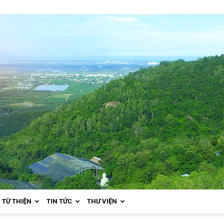
TỪ THIỆN
TIN TỨC
THƯ VIỆN
Thiền