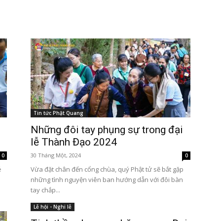
Tôn
Tin tức Phật Quang
Phật
Những đôi tay phụng sự trong đại
lễ Thành Đạo 2024
30 Tháng Một, 2024
0
0
ẻ
Vừa đặt chân đến cổng chùa, quý Phật tử sẽ bắt gặp
những tình nguyện viên ban hướng dẫn với đôi bàn
tay chắp...
Quang
Lễ hội - Nghi lễ