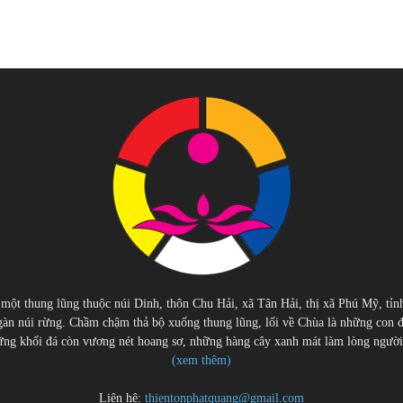
 một thung lũng thuộc núi Dinh, thôn Chu Hải, xã Tân Hải, thị xã Phú Mỹ, tỉn
àn núi rừng. Chầm chậm thả bộ xuống thung lũng, lối về Chùa là những con 
g khối đá còn vương nét hoang sơ, những hàng cây xanh mát làm lòng người cu
(xem thêm)
Liên hệ:
thientonphatquang@gmail.com