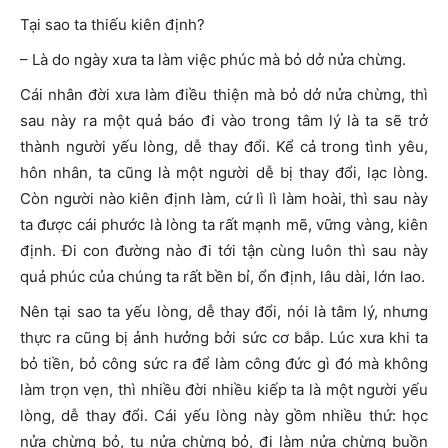
Tại sao ta thiếu kiên định?
– Là do ngày xưa ta làm việc phúc mà bỏ dở nửa chừng.
Cái nhân đời xưa làm điều thiện mà bỏ dở nửa chừng, thì
sau này ra một quả báo đi vào trong tâm lý là ta sẽ trở
thành người yếu lòng, dễ thay đổi. Kể cả trong tình yêu,
hôn nhân, ta cũng là một người dễ bị thay đổi, lạc lòng.
Còn người nào kiên định làm, cứ lì lì làm hoài, thì sau này
ta được cái phước là lòng ta rất mạnh mẽ, vững vàng, kiên
định. Đi con đường nào đi tới tận cùng luôn thì sau này
quả phúc của chúng ta rất bền bỉ, ổn định, lâu dài, lớn lao.
Nên tại sao ta yếu lòng, dễ thay đổi, nói là tâm lý, nhưng
thực ra cũng bị ảnh hưởng bởi sức cơ bắp. Lúc xưa khi ta
bỏ tiền, bỏ công sức ra để làm công đức gì đó mà không
làm trọn vẹn, thì nhiều đời nhiều kiếp ta là một người yếu
lòng, dễ thay đổi. Cái yếu lòng này gồm nhiều thứ: học
nửa chừng bỏ, tu nửa chừng bỏ, đi làm nửa chừng buồn