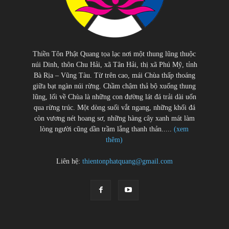
Thiền Tôn Phật Quang tọa lạc nơi một thung lũng thuộc
núi Dinh, thôn Chu Hải, xã Tân Hải, thị xã Phú Mỹ, tỉnh
Bà Rịa – Vũng Tàu. Từ trên cao, mái Chùa thấp thoáng
giữa bạt ngàn núi rừng. Chầm chậm thả bộ xuống thung
lũng, lối về Chùa là những con đường lát đá trải dài uốn
qua rừng trúc. Một dòng suối vắt ngang, những khối đá
còn vương nét hoang sơ, những hàng cây xanh mát làm
lòng người cũng dần trầm lắng thanh thản.....
(xem
thêm)
Liên hệ:
thientonphatquang@gmail.com