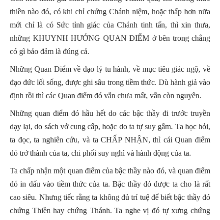
thiền nào đó, có khi chỉ chứng Chánh niệm, hoặc thấp hơn nữa
mới chỉ là có Sức tỉnh giác của Chánh tinh tấn, thì xin thưa,
những KHUYNH HƯỚNG QUAN ĐIỂM ở bên trong chẳng
có gì bảo đảm là đúng cả.
Những Quan Điểm về đạo lý tu hành, về mục tiêu giác ngộ, về
đạo đức lối sống, được ghi sâu trong tiềm thức. Dù hành giả vào
định rồi thì các Quan điểm đó vẫn chưa mất, vẫn còn nguyên.
Những quan điểm đó hầu hết do các bậc thầy đi trước truyền
dạy lại, do sách vở cung cấp, hoặc do ta tự suy gẫm. Ta học hỏi,
ta đọc, ta nghiên cứu, và ta CHẤP NHẬN, thì cái Quan điểm
đó trở thành của ta, chi phối suy nghĩ và hành động của ta.
Ta chấp nhận một quan điểm của bậc thầy nào đó, và quan điểm
đó in dấu vào tiềm thức của ta. Bậc thầy đó được ta cho là rất
cao siêu. Nhưng tiếc rằng ta không đủ trí tuệ để biết bậc thầy đó
chứng Thiền hay chứng Thánh. Ta nghe vị đó tự xưng chứng