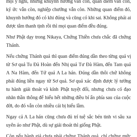
mọi ý nghĩ, nhưng khuynh hướng vẫn còn, quan điểm vẫn còn,
ký ức vẫn còn, nghiệp chướng vẫn còn. Những quan điểm đó,
khuynh hướng đó có khi đúng và cũng có khi sai. Không phải ai
được tâm thanh tịnh rồi thì mọi quan điểm đều đúng.
Như Phật dạy trong Nikaya, Chứng Thiền chưa chắc đã chứng
Thánh.
Nếu chứng Thánh quả thì quan điểm đúng dần theo từng quả vị
từ Sơ quả Tu Đà Hoàn đến Nhị quả Tư Đà Hàm, đến Tam quả
A Na Hàm, đến Tứ quả A La hán. Đúng dần thôi chứ không
phải đúng liền ngay từ Sơ quả. Sơ quả xác định được lý tưởng
tu hành giải thoát và kính Phật tuyệt đối, nhưng chưa có đạo
nhãn thần thông để hiểu hết những điều bí ẩn phía sau của cuộc
đời, do đó vẫn còn nhiều cái bị hiểu lầm.
Ngay cả A La hán cũng chưa đủ trí tuệ sắc bén tinh vi sâu xa
uyên áo như Phật, dù sự giải thoát thì giống Phật.
Còn nếu hành giả chưa phải chứng Thánh quả, chỉ chứng mức