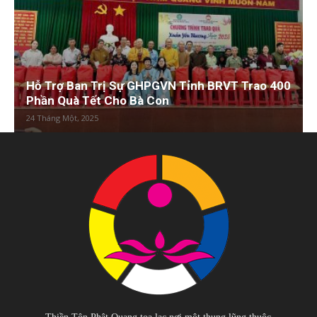
Hỗ Trợ Ban Trị Sự GHPGVN Tỉnh BRVT Trao 400
Phần Quà Tết Cho Bà Con
24 Tháng Một, 2025