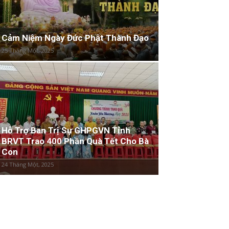
Cảm Niệm Ngày Đức Phật Thành Đạo
25 Tháng Một, 2025
Hỗ Trợ Ban Trị Sự GHPGVN Tỉnh
BRVT Trao 400 Phần Quà Tết Cho Bà
Con
24 Tháng Một, 2025