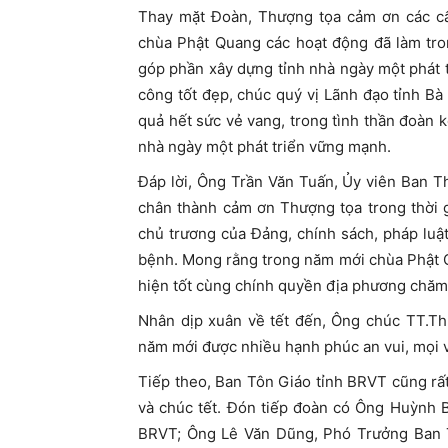
Thay mặt Đoàn, Thượng tọa cảm ơn các cấ
chùa Phật Quang các hoạt động đã làm tro
góp phần xây dựng tỉnh nhà ngày một phát t
công tốt đẹp, chúc quý vị Lãnh đạo tỉnh B
quả hết sức vẻ vang, trong tình thần đoàn k
nhà ngày một phát triển vững mạnh.
Đáp lời, Ông Trần Văn Tuấn, Ủy viên Ban 
chân thành cảm ơn Thượng tọa trong thời g
chủ trương của Đảng, chính sách, pháp luậ
bệnh. Mong rằng trong năm mới chùa Phật Q
hiện tốt cùng chính quyền địa phương chăm 
Nhân dịp xuân về tết đến, Ông chúc TT.Th
năm mới được nhiều hạnh phúc an vui, mọi 
Tiếp theo, Ban Tôn Giáo tỉnh BRVT cũng r
và chúc tết. Đón tiếp đoàn có Ông Huỳnh 
BRVT; Ông Lê Văn Dũng, Phó Trưởng Ban 