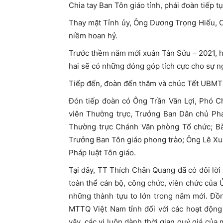
Chia tay Ban Tôn giáo tỉnh, phái đoàn tiếp 
Thay mặt Tỉnh ủy, Ông Dương Trọng Hiếu, 
niềm hoan hỷ.
Trước thềm năm mới xuân Tân Sửu – 2021, ha
hai sẽ có những đóng góp tích cực cho sự n
Tiếp đến, đoàn đến thăm và chúc Tết UBM
Đón tiếp đoàn có Ông Trần Văn Lợi, Phó 
viên Thường trực, Trưởng Ban Dân chủ Phá
Thường trực Chánh Văn phòng Tổ chức; Bà
Trưởng Ban Tôn giáo phong trào; Ông Lê X
Pháp luật Tôn giáo.
Tại đây, TT Thích Chân Quang đã có đôi lời
toàn thể cán bộ, công chức, viên chức của 
những thành tựu to lớn trong năm mới. Đồ
MTTQ Việt Nam tỉnh đối với các hoạt động
vậy, các vị luôn dành thời gian quý giá của