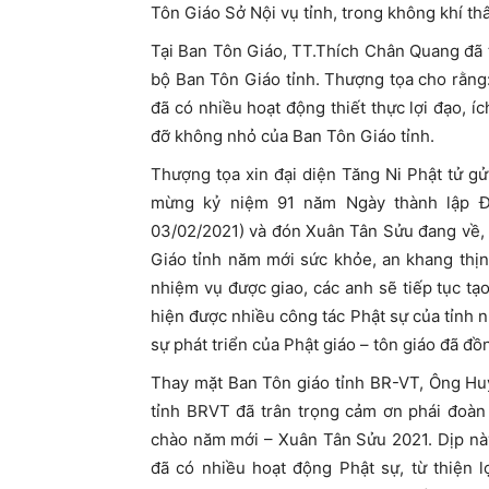
Tôn Giáo Sở Nội vụ tỉnh, trong không khí th
Tại Ban Tôn Giáo, TT.Thích Chân Quang đã t
bộ Ban Tôn Giáo tỉnh. Thượng tọa cho rằng:
đã có nhiều hoạt động thiết thực lợi đạo, í
đỡ không nhỏ của Ban Tôn Giáo tỉnh.
Thượng tọa xin đại diện Tăng Ni Phật tử gửi 
mừng kỷ niệm 91 năm Ngày thành lập Đ
03/02/2021) và đón Xuân Tân Sửu đang về, 
Giáo tỉnh năm mới sức khỏe, an khang thị
nhiệm vụ được giao, các anh sẽ tiếp tục tạo
hiện được nhiều công tác Phật sự của tỉnh 
sự phát triển của Phật giáo – tôn giáo đã đồ
Thay mặt Ban Tôn giáo tỉnh BR-VT, Ông Hu
tỉnh BRVT đã trân trọng cảm ơn phái đoàn
chào năm mới – Xuân Tân Sửu 2021. Dịp nà
đã có nhiều hoạt động Phật sự, từ thiện 