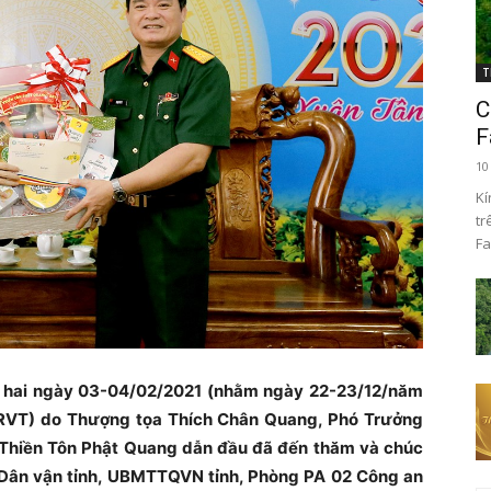
T
C
F
10
Kí
tr
Fa
g hai ngày 03-04/02/2021 (nhằm ngày 22-23/12/năm
BRVT) do Thượng tọa Thích Chân Quang, Phó Trưởng
ì Thiền Tôn Phật Quang dẫn đầu đã đến thăm và chúc
n Dân vận tỉnh, UBMTTQVN tỉnh, Phòng PA 02 Công an