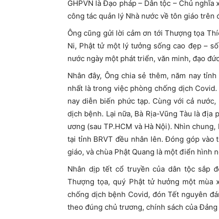
GHPVN là Đạo pháp – Dân tộc – Chủ nghĩa x
công tác quản lý Nhà nước về tôn giáo trên 
Ông cũng gửi lời cảm ơn tới Thượng tọa Th
Ni, Phật tử một lý tưởng sống cao đẹp – 
nước ngày một phát triển, văn minh, đạo đức
Nhân đây, Ông chia sẻ thêm, năm nay tỉnh
nhất là trong việc phòng chống dịch Covid
nay diễn biến phức tạp. Cùng với cả nước,
dịch bệnh. Lại nữa, Bà Rịa-Vũng Tàu là địa
ương (sau TP.HCM và Hà Nội). Nhìn chung, k
tại tỉnh BRVT đều nhân lên. Đóng góp vào 
giáo, và chùa Phật Quang là một điển hình nổ
Nhân dịp tết cổ truyền của dân tộc sắp 
Thượng tọa, quý Phật tử hưởng một mùa xu
chống dịch bệnh Covid, đón Tết nguyên đán
theo đúng chủ trương, chính sách của Đảng