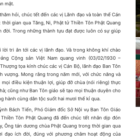
ân mật.
hăm hỏi, chúc tết đến các vị Lãnh đạo và toàn thể Cán
 thời gian qua Tăng, Ni, Phật tử Thiền Tôn Phật Quang
ch đời. Trong những thành tựu đạt được luôn có sự giúp
lời tri ân tới các vị lãnh đạo. Và trong không khí chào
ảng Cộng sản Việt Nam quang vinh (03/02/1930 –
Thượng tọa kính chúc các vị Cán Bộ, lãnh đạo Ban Tôn
nh vượng. Mong rằng trong năm mới, với chức năng và
 mọi điều kiện thuận lợi, giúp đỡ chùa (nói riêng) thực
nhà; cũng như Ban Tôn giáo sẽ tạo mọi thuận duyên cho
ng hành cùng dân tộc suốt hai mươi thế kỉ qua.
ỳnh Bách Tiến, Phó Giám đốc Sở Nội vụ Ban Tôn Giáo
 Thiền Tôn Phật Quang đã đến chúc tết nhân dịp đón
y, Ông tán dương chùa Phật Quang trong thời gian qua
lợi đạo ích đời, đúng với phương châm hoạt động của