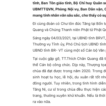
tỉnh, Ban Tôn giáo tỉnh, Bộ Chỉ huy Quân 
UBMTTQVN, Phòng Nội vụ, Ban Dân vận, Cô
mang tính nhân văn sâu sắc, cho thấy có sự
Đi cùng đoàn có Chư tôn đức Tăng tại Bổn tự
Quang và Chúng Thanh niên Phật tử Phật 
Sáng ngày 04/03/2021, tại UBND tỉnh BRVT,
Thường vụ Tỉnh ủy, Phó Chủ tịch UBND tỉn
UBND tỉnh BR- VT cùng một số Cán bộ Văn
Tại cuộc gặp gỡ, TT.Thích Chân Quang đã t
thể Cán bộ công chức. Dịp này, Thượng tọ
chùa đã đạt được trong năm 2020. Trong đ
sinh hoạt tu học, lễ hội, du xuân rất tốt 
đông người. Tuy nhiên, trong tình hình diễn
Tăng Ni, cư sĩ trong chùa đều thực hiện c
trang, thường xuyên khử khuẩn. Nếu là thờ
ra vào nữa.