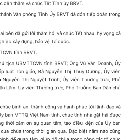
tục đến thăm và chúc Tết Tỉnh ủy BRVT.
Chánh Văn phòng Tỉnh Ủy BRVT đã đón tiếp đoàn trong
i bên đã gửi lời thăm hỏi và chúc Tết nhau, hy vọng cả
ghiệp xây dựng, bảo vệ Tổ quốc.
TTQVN tỉnh BRVT.
Chủ tịch UBMTTQVN tỉnh BRVT; Ông Vũ Văn Doanh, Ủy
p luật Tôn giáo; Bà Nguyễn Thị Thùy Dương, Ủy viên
 Nguyễn Thị Nguyệt Trinh, Ủy viên Thường trực, Phó
uân Lâm, Ủy viên Thường trực, Phó Trưởng Ban Dân chủ
 chúc bình an, thành công và hạnh phúc tới lãnh đạo và
Ủy ban MTTQ Việt Nam tỉnh, chúc tỉnh nhà gặt hái được
ng thời cảm ơn sự quan tâm, tạo điều kiện của Ủy ban
 của chùa trong thời gian qua. Đặc biệt năm nào cũng
 mình để quan tâm, giúp đỡ chùa trong công tác tổ chức