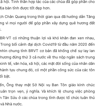
ã hội. Tinh thần hợp tác của các chùa đã góp phần cho
địa bàn tỉnh được tốt đẹp hơn.
ích Chân Quang trong thời gian qua đã hướng dẫn Tăng
sống vì mọi người để góp phần xây dựng quê hương đất
.
 BR-VT có những thuận lợi và khó khăn đan xen nhau,
. Trong bối cảnh đại dịch Covid19 từ đầu năm 2020 đến
 nhìn chung tỉnh BRVT cơ bản đã khống chế sự lay lan
 phương đứng thứ 3 cả nước về thu nộp ngân sách trung
inh tế, văn hóa, xã hội, các mặt đời sống của nhân dân
thành tựu chung đó, có một phần công sức của các tôn
i bật.
đến, Ông thay mặt Sở Nội vụ Ban Tôn giáo kính chúc
ân trọn vẹn, ý nghĩa. Và khích lệ chung việc phòng
 Tân Sửu ở các chùa trong tỉnh được tổ chức tuân thủ
 và Nhà nước.