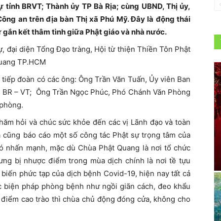
sự tỉnh BRVT; Thành ủy TP Bà Rịa; cùng UBND, Thị ủy,
ng an trên địa bàn Thị xã Phú Mỹ. Đây là động thái
 gắn kết thâm tình giữa Phật giáo và nhà nước.
, đại diện Tổng Đạo tràng, Hội từ thiện Thiền Tôn Phật
Quang TP.HCM
 tiếp đoàn có các ông: Ông Trần Văn Tuấn, Ủy viên Ban
h BR – VT; Ông Trần Ngọc Phúc, Phó Chánh Văn Phòng
 phòng.
hăm hỏi và chúc sức khỏe đến các vị Lãnh đạo và toàn
a cũng báo cáo một số công tác Phật sự trọng tâm của
ó nhấn mạnh, mặc dù Chùa Phật Quang là nơi tổ chức
nhưng bị nhược điểm trong mùa dịch chính là nơi tề tựu
 biến phức tạp của dịch bệnh Covid-19, hiện nay tất cả
ác biện pháp phòng bệnh như ngồi giãn cách, đeo khẩu
i điểm cao trào thì chùa chủ động đóng cửa, không cho