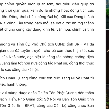
p chính quyền luôn quan tâm, tạo điều kiện giúp đỡ
ng thời gian qua, xem đó là những hoạt động tích cực
riển. Đồng thời chúc mừng Đại hội XIII của Đảng thành
à Rịa Vũng Tàu trong năm mới sẽ đạt được những thành
ết chung cùng xây dựng kinh tế, văn hóa, chính trị tỉnh
Thường vụ Tỉnh ủy, Phó Chủ tịch UBND tỉnh BR – VT đã
ian qua đã tuyên truyền cho bà con thực hiện tốt các
t của Nhà nước, đặc biệt là công tác phòng chống dịch
uang làm tốt hơn nữa công tác Phật sự, đồng thời thực
lo các công tác xã hội.
ích Chân Quang cùng chư tôn đức Tăng Ni và Phật tử
việc hanh thông.
ất vui mừng được đoàn Thiền Tôn Phật Quang đến thăm
Bách Tiến, Phó Giám đốc Sở Nội vụ Ban Tôn Giáo tỉnh
Tôn Giáo tỉnh BRVT; cùng các Cán bộ công chức Ban