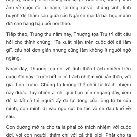
ảnh về cuộc đời tu hành, lối ứng xử với chúng sinh, tình
huynh đệ thâm sâu giữa các Ngài sẽ mãi là bài học muôn
đời cho hàng hậu bối noi theo.
Tiếp theo, Trung thu năm nay, Thượng tọa Trụ trì đặt câu
hỏi cho thính chúng: “Ta xuất hiện trên cuộc đời để làm
gì”, câu hỏi đơn giản nhưng cũng làm không ít người ngỡ
ngàng.
Nhân đậy, Thượng tọa nói về tinh thần trách nhiệm trên
cuộc đời này. Trước hết là có trách nhiệm với bản thân, với
gia đình trước. Chúng ta không thể chối từ trách nhiệm
này được. Tuy nhiên ai chỉ giới hạn mình ngang đây, xem
đó là tất cả thì người ấy đã tự đóng cửa lòng từ bi của
mình, dồn mình đi vào ngõ cụt bế tắc và sẽ đau khổ về
sau.
Con đường mở ra cho ta là phải có trách nhiệm với cuộc
đời, với con người, thậm chí với cả thế giới. Phật cho ta