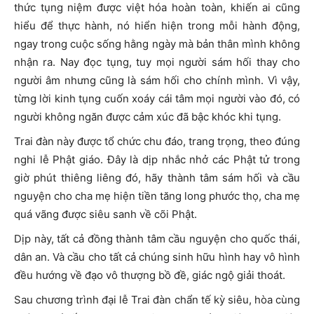
thức tụng niệm được việt hóa hoàn toàn, khiến ai cũng
hiểu để thực hành, nó hiển hiện trong mỗi hành động,
ngay trong cuộc sống hằng ngày mà bản thân mình không
nhận ra. Nay đọc tụng, tuy mọi người sám hối thay cho
người âm nhưng cũng là sám hối cho chính mình. Vì vậy,
từng lời kinh tụng cuốn xoáy cái tâm mọi người vào đó, có
người không ngăn được cảm xúc đã bậc khóc khi tụng.
Trai đàn này được tổ chức chu đáo, trang trọng, theo đúng
nghi lễ Phật giáo. Đây là dịp nhắc nhở các Phật tử trong
giờ phút thiêng liêng đó, hãy thành tâm sám hối và cầu
nguyện cho cha mẹ hiện tiền tăng long phước thọ, cha mẹ
quá vãng được siêu sanh về cõi Phật.
Dịp này, tất cả đồng thành tâm cầu nguyện cho quốc thái,
dân an. Và cầu cho tất cả chúng sinh hữu hình hay vô hình
đều hướng về đạo vô thượng bồ đề, giác ngộ giải thoát.
Sau chương trình đại lễ Trai đàn chẩn tế kỳ siêu, hòa cùng