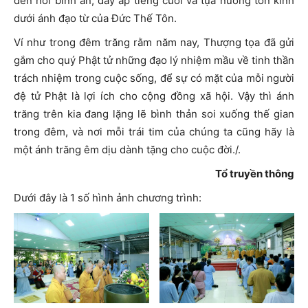
đến nơi bình an, đầy ấp tiếng cười và tựa nương tôn kính
dưới ánh đạo từ của Đức Thế Tôn.
Ví như trong đêm trăng rằm năm nay, Thượng tọa đã gửi
gắm cho quý Phật tử những đạo lý nhiệm mầu về tinh thần
trách nhiệm trong cuộc sống, để sự có mặt của mỗi người
đệ tử Phật là lợi ích cho cộng đồng xã hội. Vậy thì ánh
trăng trên kia đang lặng lẽ bình thản soi xuống thế gian
trong đêm, và nơi mỗi trái tim của chúng ta cũng hãy là
một ánh trăng êm dịu dành tặng cho cuộc đời./.
Tổ truyền thông
Dưới đây là 1 số hình ảnh chương trình: