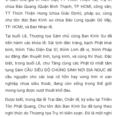
chùa Bảo Quang (Quận Bình Thạnh, TP HCM), công văn;
TT Thích Thiện Hưng (chùa Giác Định), pháp sư, cùng
chư tôn đức Ban Kinh sư chùa Bảo Long (quận Gò Vấp,
TP. HCM), và Ban Nhạc lễ.
Tại buổi Lễ, Thượng tọa Sám chủ cùng Ban Kinh Sư đã
tiến hành các khóa lễ: Sái tịnh đàn tràng, bạch Phật khai
kinh, thỉnh Tiêu Diện Đại Sĩ, thỉnh Linh đề vị, thỉnh Pháp
sư đăng đàn thuyết linh, tụng kinh, và cúng thí thực. Đặc
biệt, trong buổi Lễ, chư Tăng cùng các Phật tử nhất tâm
tụng Sám CẦU SIÊU ĐỘ CHÚNG SINH NƠI ĐỊA NGỤC để
cầu nguyện cho các loại cô hồn hay vong linh vì oan
nghiệp chưa siêu thoát, đang còn sống trong thế giới
mong lung được vượt thoát khổ đau.
Được biết, trong đại lễ Trai đàn, Chẩn tế, kỳ siêu tại Thiền
Tôn Phật Quang, Chư tôn đức Ban Kinh Sư đã tụng theo
nghi thức do Thượng tọa Trụ trì biên soạn. Đó là một nghi