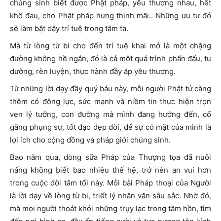
chúng sinh biết được Phật pháp, yêu thương nhau, hết
khổ đau, cho Phật pháp hưng thịnh mãi.. Những ưu tư đó
sẽ làm bật dậy trí tuệ trong tâm ta.
Mà từ lòng từ bi cho đến trí tuệ khai mở là một chặng
đường không hề ngắn, đó là cả một quá trình phấn đấu, tu
dưỡng, rèn luyện, thực hành đầy ắp yêu thương.
Từ những lời dạy đầy quý báu này, mỗi người Phật tử càng
thêm có động lực, sức mạnh và niềm tin thực hiện trọn
vẹn lý tưởng, con đường mà mình đang hướng đến, cố
gắng phụng sự, tốt đạo đẹp đời, để sự có mặt của mình là
lợi ích cho cộng đồng và pháp giới chúng sinh.
Bao năm qua, dòng sữa Pháp của Thượng tọa đã nuôi
nấng không biết bao nhiêu thế hệ, trở nên an vui hơn
trong cuộc đời tâm tối này. Mỗi bài Pháp thoại của Người
là lời dạy về lòng từ bi, triết lý nhân văn sâu sắc. Nhờ đó,
mà mọi người thoát khỏi những trụy lạc trong tâm hồn, tìm