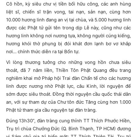
Cô hồn, kỳ siêu chư vị tiền bối hữu công, các anh hùng
liệt sĩ, chiến sĩ trận vong, tai nạn, sản nạn, cùng hơn
10.000 hương linh đang an vị tại chùa, và 5.000 hương linh
được các Phật tử gửi tên trong dịp Lễ này, cũng như các
hương linh không nơi nương tựa, không người cúng kiếng,
hương khói thờ phụng bị đói khát đơn lạnh bơ vơ khắp
nơi… chính thức diễn ra tại Bổn tự.
Vì lòng thương tưởng cho những vong hồn chưa siêu
thoát, đã 7 năm liền, Thiền Tôn Phật Quang đều trang
nghiêm khai mở Pháp hội Trai đàn Chẩn tế cho các hương
linh được nương nhờ Phật lực, câu Kinh, lời nguyện để
sớm được siêu thoát. Đồng thời nguyện cầu quốc thái dân
an, với sự tham dự của Chư tôn đức Tăng cùng hơn 1.000
Phật tử tham gia cầu nguyện tại đàn tràng.
Đúng 13h30”, đàn tràng cung thỉnh TT Thích Phước Hiền,
Trụ trì chùa Chưởng Đức (Q. Bình Thạnh, TP HCM) đương
vi Sám chủ gia trì hiển mật; TT Thích Thiện Tài, Trụ trì