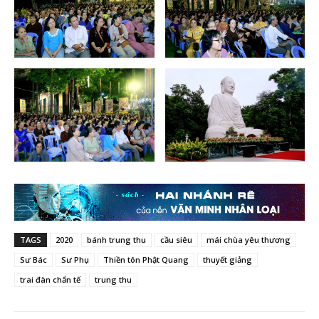
TAGS
2020
bánh trung thu
cầu siêu
mái chùa yêu thương
Sư Bác
Sư Phụ
Thiền tôn Phật Quang
thuyết giảng
trai đàn chẩn tế
trung thu