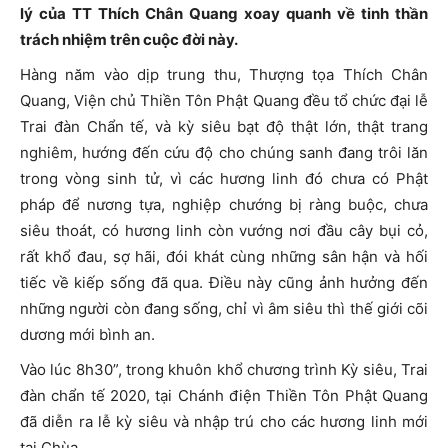
lý của TT Thích Chân Quang xoay quanh về tinh thần
trách nhiệm trên cuộc đời này.
Hàng năm vào dịp trung thu, Thượng tọa Thích Chân
Quang, Viện chủ Thiền Tôn Phật Quang đều tổ chức đại lễ
Trai đàn Chẩn tế, và kỳ siêu bạt độ thật lớn, thật trang
nghiêm, hướng đến cứu độ cho chúng sanh đang trôi lăn
trong vòng sinh tử, vì các hương linh đó chưa có Phật
pháp để nương tựa, nghiệp chướng bị ràng buộc, chưa
siêu thoát, có hương linh còn vướng nơi đầu cây bụi cỏ,
rất khổ đau, sợ hãi, đói khát cùng những sân hận và hối
tiếc về kiếp sống đã qua. Điều này cũng ảnh hưởng đến
những người còn đang sống, chỉ vì âm siêu thì thế giới cõi
dương mới bình an.
Vào lúc 8h30”, trong khuôn khổ chương trình Kỳ siêu, Trai
đàn chẩn tế 2020, tại Chánh điện Thiền Tôn Phật Quang
đã diễn ra lễ kỳ siêu và nhập trú cho các hương linh mới
tại Chùa.