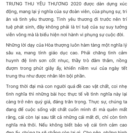
TRƯNG THU YÊU THƯƠNG 2020 được dàn dựng xúc
động, mang lại ý nghĩa của sự đoàn viên, của phụng sự, tri
ân và tình yêu thương. Tình yêu thương đi trước nên trí
tuệ phát sinh, đây không phải là trí tuệ của sự suy tưởng
viễn vông mà là biểu hiện nơi hành vi phụng sự cuộc đời.
Những lời dạy của Hòa thượng luôn hàm tàng một nghĩa lý
sâu xa, mang tính giáo dục cao. Phải chăng tình cảm
huynh đệ linh sơn cốt nhục, thầy trò đằm thắm, nồng
đượm trong phút giây ấy, khiến niềm vui của ngày tết
trung thu như được nhân lên bội phần.
Trong thời đại mà con người quá đề cao vật chất, coi nhẹ
tình nghĩa thì những bài học thực tế về tình nghĩa này lại
càng trở nên quý giá, đáng trân trọng. Thực sự, chúng ta
đang để cuộc sống vật chất cuốn mình đi mà quên mất
rằng, cái còn lại sau tất cả những cái mất đi, chỉ còn tình
nghĩa mà thôi. Nếu không biết bảo vệ cái tình cảm cao
đẹp ấy, chúng ta sẽ chẳng còn lại gì. Cho nên, những hình