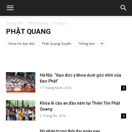
Trang Chủ
Phật Quang
Trang 3
PHẬT QUANG
Khóa hè đạo đức
Phật Quang Quyền
Thông báo
Hà Nội: “Đạo đức y khoa dưới góc nhìn của
Đạo Phật”
17 Tháng Mười, 2016
0
Khóa lễ cầu an đầu năm tại Thiền Tôn Phật
Quang
2 Tháng Ba, 2019
0
Hộ pháp trong thời đại ngày nay