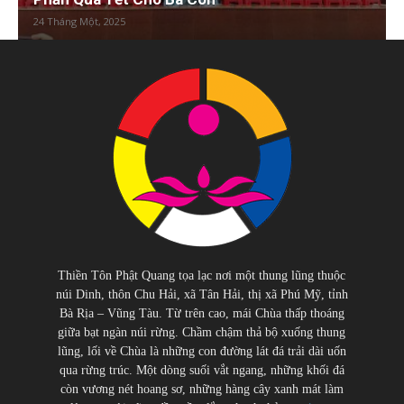
24 Tháng Một, 2025
Thiền Tôn Phật Quang tọa lạc nơi một thung lũng thuộc
núi Dinh, thôn Chu Hải, xã Tân Hải, thị xã Phú Mỹ, tỉnh
Bà Rịa – Vũng Tàu. Từ trên cao, mái Chùa thấp thoáng
giữa bạt ngàn núi rừng. Chầm chậm thả bộ xuống thung
lũng, lối về Chùa là những con đường lát đá trải dài uốn
qua rừng trúc. Một dòng suối vắt ngang, những khối đá
còn vương nét hoang sơ, những hàng cây xanh mát làm