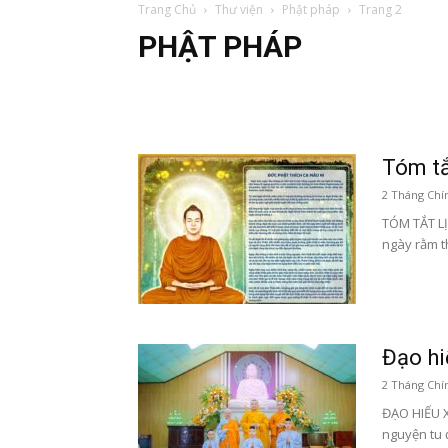
Trang Chủ
Thư viện
Phật pháp
Trang 2
PHẬT PHÁP
Tóm tắ
2 Tháng Chín
TÓM TẮT LỊ
ngày rằm t
Đạo hi
2 Tháng Chín
ĐẠO HIẾU X
nguyện tu 