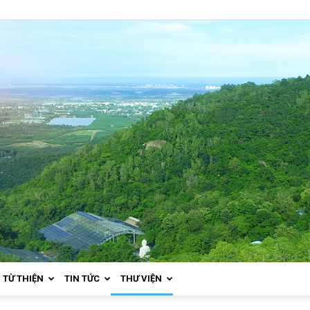
TỪ THIỆN
TIN TỨC
THƯ VIỆN
Thiền