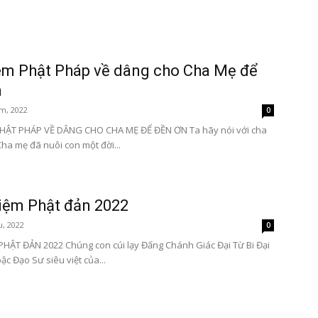
m Phật Pháp về dâng cho Cha Mẹ để
n
m, 2022
0
HẬT PHÁP VỀ DÂNG CHO CHA MẸ ĐỂ ĐỀN ƠN Ta hãy nói với cha
Cha mẹ đã nuôi con một đời...
iệm Phật đản 2022
u, 2022
0
HẬT ĐẢN 2022 Chúng con cúi lạy Đấng Chánh Giác Đại Từ Bi Đại
 bậc Đạo Sư siêu việt của...