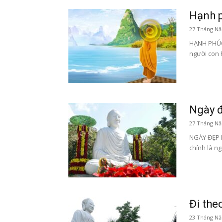
Hạnh p
27 Tháng Nă
HẠNH PHÚC
người con 
Ngày đ
27 Tháng Nă
NGÀY ĐẸP N
chính là ng
Đi the
23 Tháng Nă