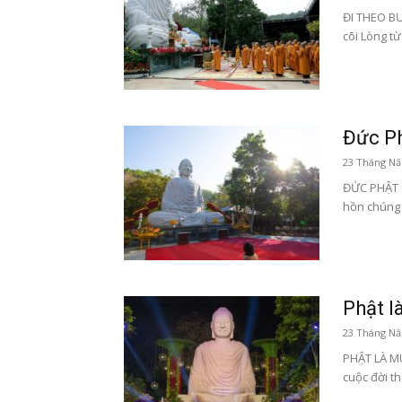
ĐI THEO B
cõi Lòng từ
Đức Ph
23 Tháng Nă
ĐỨC PHẬT 
hồn chúng 
Phật l
23 Tháng Nă
PHẬT LÀ M
cuộc đời th