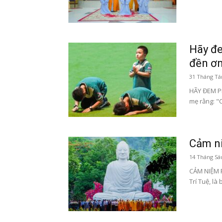
Hãy đe
đền ơ
31 Tháng Tá
HÃY ĐEM P
mẹ rằng: "
Cảm n
14 Tháng Sá
CẢM NIỆM P
Trí Tuệ, là