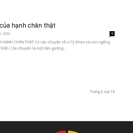
ị của hạnh chân thật
, 2022
0
A HẠNH CHÂN THẬT Có câu chuyện về vị Tỳ kheo và con ngỗng
 nhẫn. Câu chuyện là một tấm gương...
Trang 2 của 19