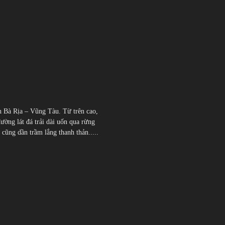
h Bà Rịa – Vũng Tàu. Từ trên cao,
đường lát đá trải dài uốn qua rừng
̃ng dần trầm lắng thanh thản.....