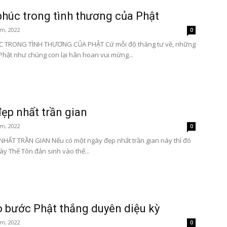
húc trong tình thương của Phật
m, 2022
0
 TRONG TÌNH THƯƠNG CỦA PHẬT Cứ mỗi độ tháng tư về, những
Phật như chúng con lại hân hoan vui mừng...
ẹp nhất trần gian
m, 2022
0
HẤT TRẦN GIAN Nếu có một ngày đẹp nhất trần gian này thì đó
ày Thế Tôn đản sinh vào thế...
o bước Phật thắng duyên diệu kỳ
m, 2022
0