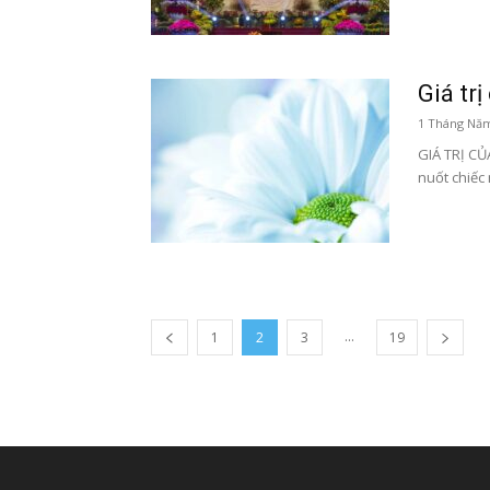
Giá tr
1 Tháng Năm
GIÁ TRỊ CỦ
nuốt chiếc
...
1
2
3
19