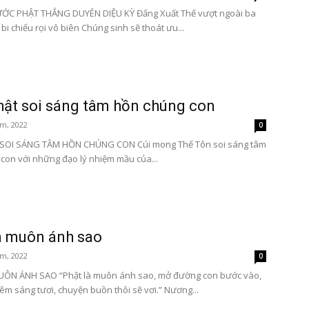
ƯỚC PHẬT THẮNG DUYÊN DIỆU KỲ Đấng Xuất Thế vượt ngoài ba
 bi chiếu rọi vô biên Chúng sinh sẽ thoát ưu...
ật soi sáng tâm hồn chúng con
m, 2022
0
SOI SÁNG TÂM HỒN CHÚNG CON Cúi mong Thế Tôn soi sáng tâm
con với những đạo lý nhiệm mầu của...
à muôn ánh sao
m, 2022
0
UÔN ÁNH SAO “Phật là muôn ánh sao, mở đường con bước vào,
êm sáng tươi, chuyện buồn thôi sẽ vơi.” Nương...