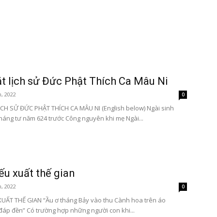
Tôn
t lịch sử Đức Phật Thích Ca Mâu Ni
, 2022
0
CH SỬ ĐỨC PHẬT THÍCH CA MÂU NI (English below) Ngài sinh
háng tư năm 624 trước Công nguyên khi mẹ Ngài...
Phật
ếu xuất thế gian
Quang
, 2022
0
UẤT THẾ GIAN “Ầu ơ tháng Bảy vào thu Cành hoa trên áo
đáp đền” Có trường hợp những người con khi...