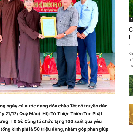
T
C
F
10
Kí
tr
Fa
ững ngày cả nước đang đón chào Tết cổ truyền dân
y 21/12/ Quý Mão), Hội Từ Thiện Thiền Tôn Phật
ưng, TX Gò Công tổ chức tặng 100 suất quà yêu
tổng kinh phí là 50 triệu đồng, nhằm góp phần giúp