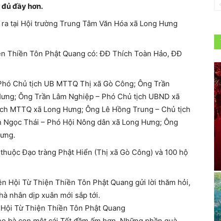
, đủ đầy hơn.
 ra tại Hội trường Trung Tâm Văn Hóa xã Long Hưng
iện Thiền Tôn Phật Quang có: ĐĐ Thích Toàn Hảo, ĐĐ
 Phó Chủ tịch UB MTTQ Thị xã Gò Công; Ông Trần
ưng; Ông Trần Lâm Nghiệp – Phó Chủ tịch UBND xã
ch MTTQ xã Long Hưng; Ông Lê Hồng Trung – Chủ tịch
n Ngọc Thái – Phó Hội Nông dân xã Long Hưng; Ông
Hưng.
 thuộc Đạo tràng Phật Hiển (Thị xã Gò Công) và 100 hộ
ện Hội Từ Thiện Thiền Tôn Phật Quang gửi lời thăm hỏi,
hà nhân dịp xuân mới sắp tới.
ề, Hội Từ Thiện Thiền Tôn Phật Quang
cho bà con một cái Tết đầm ấm hơn. Những phần quà