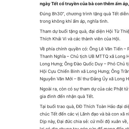
ngày Tết cổ truyền của bà con thêm ấm áp
Đúng 8h30”, chương trình tặng quà Tết diễn
trong không khí ấm áp, nghĩa tình.
Tham dự buổi tặng quà, đại diện Hội Từ Th
Thích Khải Vi và các thành viên của Hội.
Về phía chính quyền có: Ông Lê Văn Tiến –
Thanh Nghĩa – Chủ tịch UB MTTQ xã Long H
Long Hưng; Ông Đào Quốc Duy – Phó Chủ tị
Hội Cựu Chiến Binh xã Long Hưng; Ông Trầ
Nguyễn Văn Mới – Bí thư Đảng Ủy xã Long 
Ngoài ra, còn có sự tham dự của các Phật tử
gia đình đến nhận quà Tết.
Tại buổi trao quà, ĐĐ Thích Toàn Hảo đại di
chúc Tết đến các vị Lãnh đạo và bà con xã n
Dịp này, Đại đức chia sẻ: cứ mỗi độ xuân v
lại có dịp chung tay góp sức để mang đến 