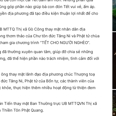
cũng góp phần nào giúp bà con đón Tết vui vẻ, ấm áp.
yền địa phương đã tạo điều kiện thuận lợi nhất để cho
UB MTTQ Thị xã Gò Công thay mặt nhân dân địa
òng thơm thảo của Chư tôn đức Tăng Ni và Phật tử chùa
 tham gia chương trình “TẾT CHO NGƯỜI NGHÈO”.
g đã thường xuyên quan tâm, giúp đỡ chia sẻ những
ng, đã thể hiện phần nào trách nhiệm, tình cảm đối với
, ông thay mặt lãnh đạo địa phương chúc Thượng toạ
đức Tăng Ni, Phật tử của Bổn tự, các thành viên của
c khỏe, thực hiện thêm nhiều hoạt động từ thiện đem
Văn Tiến thay mặt Ban Thường trực UB MTTQVN Thị xã
 Thiền Tôn Phật Quang.