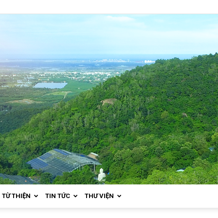
TỪ THIỆN
TIN TỨC
THƯ VIỆN
Thiền