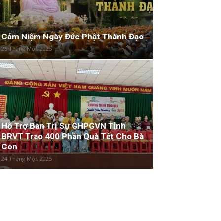
Cảm Niệm Ngày Đức Phật Thành Đạo
25 Tháng Một, 2025
Hỗ Trợ Ban Trị Sự GHPGVN Tỉnh
BRVT Trao 400 Phần Quà Tết Cho Bà
Con
24 Tháng Một, 2025