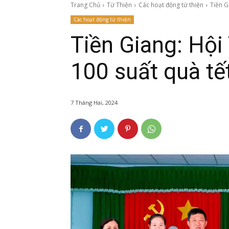
Trang Chủ
Từ Thiện
Các hoạt động từ thiện
Tiền G
Các hoạt động từ thiện
Tiền Giang: Hội
100 suất quà tế
7 Tháng Hai, 2024