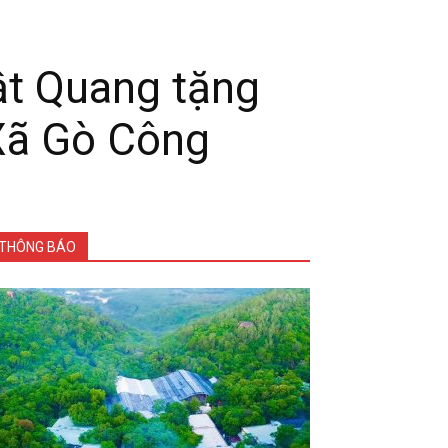
ật Quang tặng
 Xã Gò Công
THÔNG BÁO