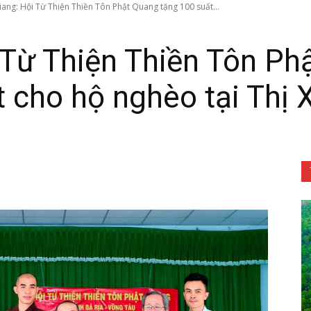
iang: Hội Từ Thiện Thiền Tôn Phật Quang tặng 100 suất...
 Từ Thiện Thiền Tôn Ph
t cho hộ nghèo tại Thị
Tôn
Phật
Quang