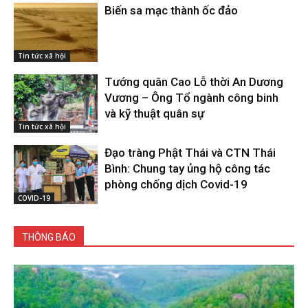
Biến sa mạc thành ốc đảo
Tin tức xã hội
Tướng quân Cao Lỗ thời An Dương
Vương – Ông Tổ ngành công binh
và kỹ thuật quân sự
Tin tức xã hội
Đạo tràng Phật Thái và CTN Thái
Bình: Chung tay ủng hộ công tác
phòng chống dịch Covid-19
COVID-19
THÔNG BÁO