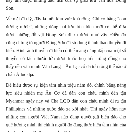
nay tìm được những dấu tích của sự giao lưu văn hóa Đông
Sơn.
Về mặt địa lý, đây là một khu vực khá rộng. Chỉ có bằng “con
đường nước”, những dòng hải lưu trên biển mới có thể đưa
được những đồ vật Đông Sơn đi xa được như vậy. Điều đó
cũng chứng tỏ người Đông Sơn đã sử dụng thành thạo thuyền đi
biển. Hình ảnh thuyền đi biển có thể mang dáng dấp của một số
thuyền có kích thước lớn được khắc hoạ trên trống đồng cho
thấy nền văn minh Văn Lang – Âu Lạc cổ đã trải rộng thế nào ở
châu Á lục địa.
Để hiểu được sự kiện tầm nhìn triệu năm đó, chính bằng năng
lực siêu nhiên mẹ Âu Cơ đã dẫn con cháu mình đến tận
Myanmar ngày nay và Cha LQQ dẫn con cháu mình đi ra tận
Philiipines và những quốc đảo xa xôi nhất. Thì ngày hôm nay
những con người Việt Nam nào đang quyết giữ biển đảo cho
quê hương mình thì chính người đó đang thực hiện tầm nhìn của