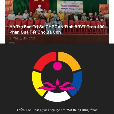
Hỗ Trợ Ban Trị Sự GHPGVN Tỉnh BRVT Trao 400
Phần Quà Tết Cho Bà Con
24 Tháng Một, 2025
Thiền Tôn Phật Quang tọa lạc nơi một thung lũng thuộc