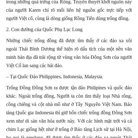
trong những quả trứng của Rồng. Truyền thuyết khởi nguồn này
của người Karen chỉ rõ mối liên hệ nguồn gốc trực tiếp với
người Việt cổ, cùng là dòng giống Rồng Tiên dùng trống đồng.
2. Con đường của Quốc Phụ Lạc Long
Những chiếc trống đồng đã được tìm thấy ở các đảo xa xôi
ngoài Thái Bình Dương thể hiện rõ dấu tích của một nền văn
minh bản địa đã trải rộng từ vùng văn hóa Đông Sơn của người
Việt Cổ lan sang các hải đảo.
– Tại Quốc Đảo Philippines, Indonesia, Malaysia.
Trống Đồng Đông Sơn ra được tận đảo Philipines và quốc đảo
khác. Ngoài trống đồng, Người ta còn tìm thấy loại Nhà rông,
cồng chiêng và cột nhà mồ như ở Tây Nguyên Việt Nam. Bảo
tàng Quốc gia Indonesia thì giữ bốn chiếc trống đồng Đông Sơn
xem như di sản văn hóa nước này. Với các hình mặt trời và cả
chim Lạc giống hệt như ở trống ở Bảo tàng Lịch sử tại Hà Nội,
họ gọi là gendang, đã được tìm thấy ở các đảo xa ngoài Thái