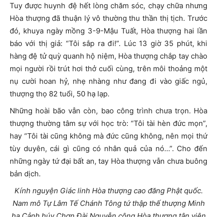
Tuy được huynh đệ hết lòng chăm sóc, chạy chữa nhưng
Hòa thượng đã thuận lý vô thường thu thần thị tịch. Trước
đó, khuya ngày mồng 3-9-Mậu Tuất, Hòa thượng hai lần
báo với thị giả: “Tôi sắp ra đi!”. Lúc 13 giờ 35 phút, khi
hàng đệ tử quỳ quanh hộ niệm, Hòa thượng chắp tay chào
mọi người rồi trút hơi thở cuối cùng, trên môi thoảng một
nụ cười hoan hỷ, nhẹ nhàng như đang đi vào giấc ngủ,
thượng thọ 82 tuổi, 50 hạ lạp.
Những hoài bão vẫn còn, bao công trình chưa trọn. Hòa
thượng thường tâm sự với học trò: “Tôi tài hèn đức mọn”,
hay “Tôi tài cũng không mà đức cũng không, nên mọi thứ
tùy duyên, cái gì cũng có nhân quả của nó…”. Cho đến
những ngày tứ đại bất an, tay Hòa thượng vẫn chưa buông
bản dịch.
Kính nguyện Giác linh Hòa thượng cao đăng Phật quốc.
Nam mô Tự Lâm Tế Chánh Tông tứ thập thế
thượng Minh
hạ Cảnh húy Chơn Đài Nguyễn công Hòa thượng tân viên