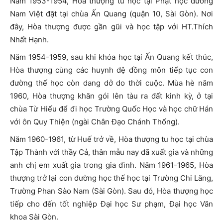
Năm 1953-1954, Hòa thượng tu học tại Phật học đường
Nam Việt đặt tại chùa Ấn Quang (quận 10, Sài Gòn). Nơi
đây, Hòa thượng được gần gũi và học tập với HT.Thích
Nhất Hạnh.
Năm 1954-1959, sau khi khóa học tại Ấn Quang kết thúc,
Hòa thượng cùng các huynh đệ đồng môn tiếp tục con
đường thế học còn dang dở do thời cuộc. Mùa hè năm
1960, Hòa thượng khăn gói lên tàu ra đất kinh kỳ, ở tại
chùa Từ Hiếu để đi học Trường Quốc Học và học chữ Hán
với ôn Quy Thiện (ngài Chân Đạo Chánh Thống).
Năm 1960-1961, từ Huế trở về, Hòa thượng tu học tại chùa
Tập Thành với thầy Cả, thân mẫu nay đã xuất gia và những
anh chị em xuất gia trong gia đình. Năm 1961-1965, Hòa
thượng trở lại con đường học thế học tại Trường Chi Lăng,
Trường Phan Sào Nam (Sài Gòn). Sau đó, Hòa thượng học
tiếp cho đến tốt nghiệp Đại học Sư phạm, Đại học Văn
khoa Sài Gòn.