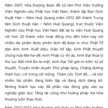
Năm 2007, Hòa thượng được đề cử làm Phó Viện trưởng
Viện Nghiên cứu Phật học Việt Nam, thành lập Ban Dịch
thuật Hán – Nôm Huệ Quang (năm 2012 đổi thành Trung
tâm Dịch thuật Hán – Nôm Huệ Quang), trực thuộc Viện
Nghiên cứu Phật học Việt Nam đặt tại tu viện Huệ Quang
với hơn 20 thành viên hoạt động cho đến hôm nay với
nhiều tác phẩm được phiên dịch đã được in như:
Phật Tổ
đạo ảnh,
kinh
Xuất diệu, Giác hổ tập,
kinh
Phật thuyết
chúng hứa Ma-ha-đế
, kinh
Pháp cú thí dụ
, kinh
Đại thừa lý
thú lục Bát-nhã Ba-la-mật
, kinh
Đại Tát-già-ni-kiền tử sở
thuyết
,
Truyện nhân duyên Phú pháp tạng
,
Chặng đường
tham học
,
Lời trong cõi mộng, Tham cứu Tịnh độ…
, và còn
nhiều tác phẩm đang biên tập và đang dịch dang dở.
Những thành tựu này đã phần nào đóng góp vào sự
nghiệp giáo dục Tăng tài cũng như hoằng pháp mà Hòa
thượng luôn thao thức.
Năm 2012-2017, Hòa thượng giữ chức vụ Phó Viện trưởng