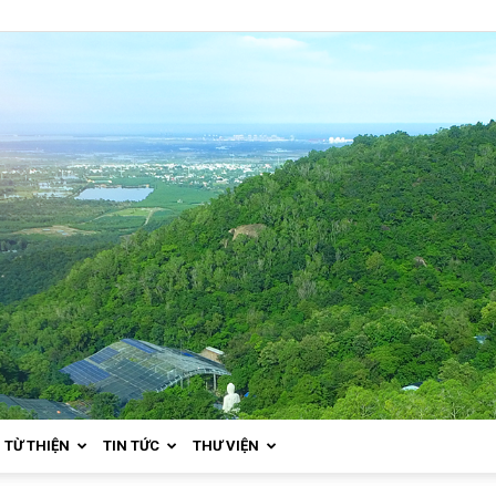
TỪ THIỆN
TIN TỨC
THƯ VIỆN
Thiền