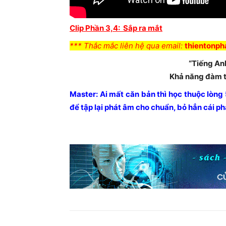
Clip Phần 3,4: Sắp ra mắt
*** Thắc mắc liên hệ qua email:
thientonp
“Tiếng Anh
Khả năng đàm t
Master: Ai mất căn bản thì học thuộc lòn
để tập lại phát âm cho chuẩn, bỏ hẳn cái p