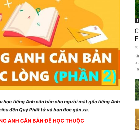
T
C
F
10
Kí
tr
Fa
ệu học tiếng Anh căn bản cho người mất gốc tiếng Anh
iệu đến Quý Phật tử và bạn đọc gần xa.
ẾNG ANH CĂN BẢN ĐỂ HỌC THUỘC