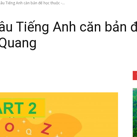
âu Tiếng Anh căn bản để học thuộc -...
âu Tiếng Anh căn bản đ
 Quang
Tôn
Phật
Quang