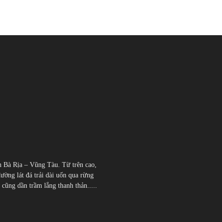
h Bà Rịa – Vũng Tàu. Từ trên cao,
đường lát đá trải dài uốn qua rừng
̃ng dần trầm lắng thanh thản.....