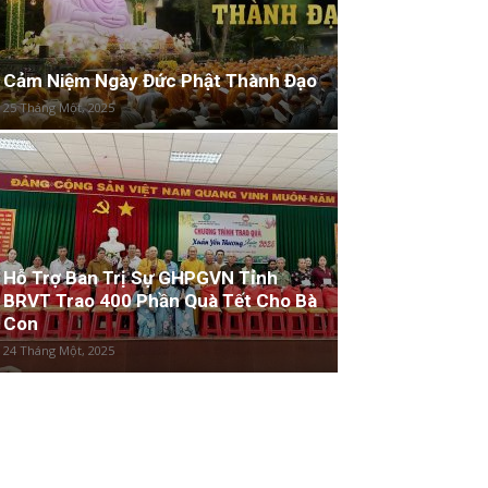
Cảm Niệm Ngày Đức Phật Thành Đạo
25 Tháng Một, 2025
Hỗ Trợ Ban Trị Sự GHPGVN Tỉnh
BRVT Trao 400 Phần Quà Tết Cho Bà
Con
24 Tháng Một, 2025