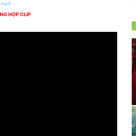
h.mp3
NG HỢP CLIP