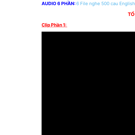
AUDIO 6 PHẦN:
6 File nghe 500 cau Englis
TỔ
Clip Phần 1: