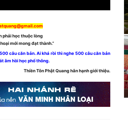
hatquang@gmail.com
 phải học thuộc lòng
hoại mới mong đạt thành.”
g 500 câu căn bản. Ai khá rồi thì nghe 500 câu căn bản
hát âm hồi học phổ thông.
Thiền Tôn Phật Quang hân hạnh giới thiệu.