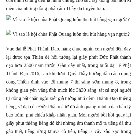
của thính chúng đều là minh chứng cho sức lay động tâm hồn kì
diệu của những dòng pháp âm Thầy đã truyền trao.
Vào đại lễ Phật Thành Đạo, hàng chục nghìn con người đến đây
lại được tọa Thiền để hồi tưởng lại giây phút Đức Phật thành
đạo hơn 2500 năm trước. Gần đây nhất, trong buổi đại lễ Phật
Thành Đạo 2016, sau khi được Quý Thầy hướng dẫn cách dụng
công Thiền định vào tối mùng 7 thì sáng sớm mùng 8, trong
không gian yên vắng tĩnh mịch lúc 3h30 sáng, tất cả mọi người
tự động bắt chân ngồi kiết già tưởng nhớ đêm Thành Đạo thiêng
liêng, vĩ đại của Đức Phật mà từ đó ánh quang minh của chân lý
bao trùm, phủ chiếu khắp nhân gian. Mọi người bồi hồi quay lại
giây phút thiêng liêng đó khi những âm thanh mô tả tiếng dã thú
gào thét, tiếng rừng khuya cô liêu, tiếng lá cây xào xạc trong