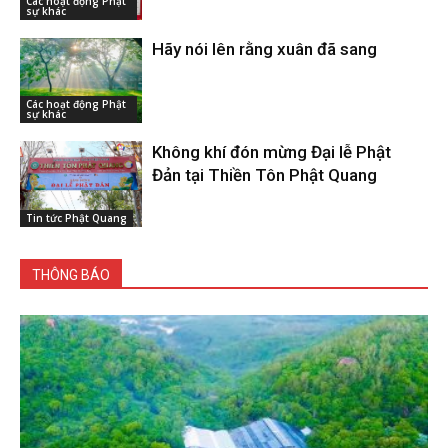
Các hoạt động Phật
sự khác
Hãy nói lên rằng xuân đã sang
Các hoạt động Phật
sự khác
Không khí đón mừng Đại lễ Phật
Đản tại Thiền Tôn Phật Quang
Tin tức Phật Quang
THÔNG BÁO