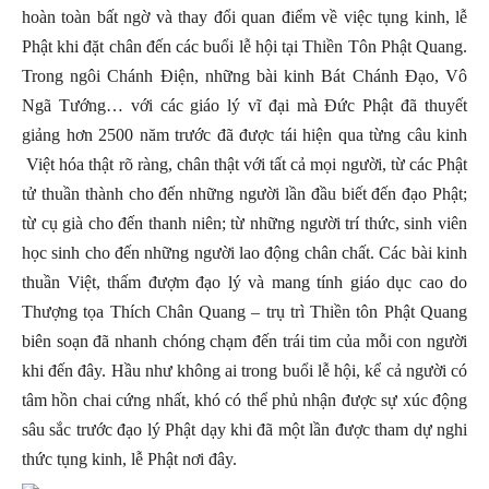
hoàn toàn bất ngờ và thay đổi quan điểm về việc tụng kinh, lễ
Phật khi đặt chân đến các buổi lễ hội tại Thiền Tôn Phật Quang.
Trong ngôi Chánh Điện, những bài kinh Bát Chánh Đạo, Vô
Ngã Tướng… với các giáo lý vĩ đại mà Đức Phật đã thuyết
giảng hơn 2500 năm trước đã được tái hiện qua từng câu kinh
Việt hóa thật rõ ràng, chân thật với tất cả mọi người, từ các Phật
tử thuần thành cho đến những người lần đầu biết đến đạo Phật;
từ cụ già cho đến thanh niên; từ những người trí thức, sinh viên
học sinh cho đến những người lao động chân chất. Các bài kinh
thuần Việt, thấm đượm đạo lý và mang tính giáo dục cao do
Thượng tọa Thích Chân Quang – trụ trì Thiền tôn Phật Quang
biên soạn đã nhanh chóng chạm đến trái tim của mỗi con người
khi đến đây. Hầu như không ai trong buổi lễ hội, kể cả người có
tâm hồn chai cứng nhất, khó có thể phủ nhận được sự xúc động
sâu sắc trước đạo lý Phật dạy khi đã một lần được tham dự nghi
thức tụng kinh, lễ Phật nơi đây.