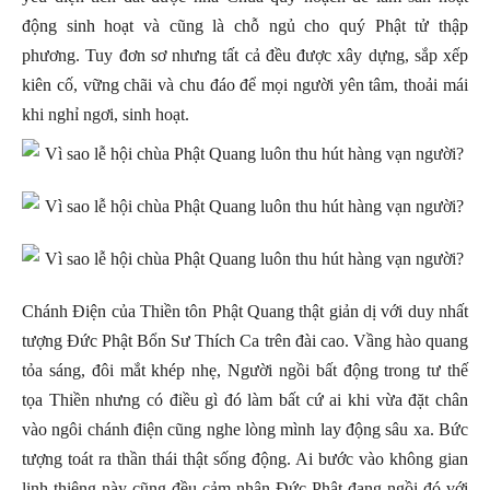
động sinh hoạt và cũng là chỗ ngủ cho quý Phật tử thập
phương. Tuy đơn sơ nhưng tất cả đều được xây dựng, sắp xếp
kiên cố, vững chãi và chu đáo để mọi người yên tâm, thoải mái
khi nghỉ ngơi, sinh hoạt.
Chánh Điện của Thiền tôn Phật Quang thật giản dị với duy nhất
tượng Đức Phật Bổn Sư Thích Ca trên đài cao. Vầng hào quang
tỏa sáng, đôi mắt khép nhẹ, Người ngồi bất động trong tư thế
tọa Thiền nhưng có điều gì đó làm bất cứ ai khi vừa đặt chân
vào ngôi chánh điện cũng nghe lòng mình lay động sâu xa. Bức
tượng toát ra thần thái thật sống động. Ai bước vào không gian
linh thiêng này cũng đều cảm nhận Đức Phật đang ngồi đó với