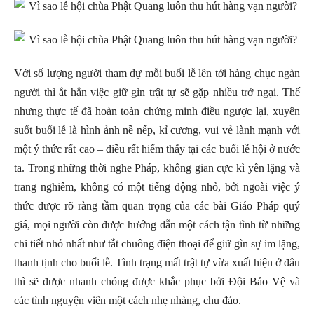
Với số lượng người tham dự mỗi buổi lễ lên tới hàng chục ngàn
người thì ắt hẳn việc giữ gìn trật tự sẽ gặp nhiều trở ngại. Thế
nhưng thực tế đã hoàn toàn chứng minh điều ngược lại, xuyên
suốt buổi lễ là hình ảnh nề nếp, kỉ cương, vui vẻ lành mạnh với
một ý thức rất cao – điều rất hiếm thấy tại các buổi lễ hội ở nước
ta. Trong những thời nghe Pháp, không gian cực kì yên lặng và
trang nghiêm, không có một tiếng động nhỏ, bởi ngoài việc ý
thức được rõ ràng tầm quan trọng của các bài Giáo Pháp quý
giá, mọi người còn được hướng dẫn một cách tận tình từ những
chi tiết nhỏ nhất như tắt chuông điện thoại để giữ gìn sự im lặng,
thanh tịnh cho buổi lễ. Tình trạng mất trật tự vừa xuất hiện ở đâu
thì sẽ được nhanh chóng được khắc phục bởi Đội Bảo Vệ và
các tình nguyện viên một cách nhẹ nhàng, chu đáo.