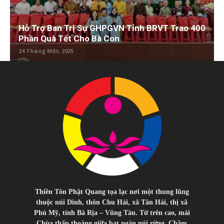
Hỗ Trợ Ban Trị Sự GHPGVN Tỉnh BRVT Trao 400
Phần Quà Tết Cho Bà Con
24 Tháng Một, 2025
Thiền Tôn Phật Quang tọa lạc nơi một thung lũng
thuộc núi Dinh, thôn Chu Hải, xã Tân Hải, thị xã
Phú Mỹ, tỉnh Bà Rịa – Vũng Tàu. Từ trên cao, mái
Chùa thấp thoáng giữa bạt ngàn núi rừng. Chầm