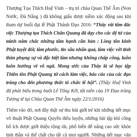
Thượng Tọa Thích Huệ Vinh – trụ trì chùa Quan Thế Âm (Non
Nước, Đà Nẵng ) đã không giấu được niềm xúc động sau khi
tham dự buổi đại lễ Phật Thành Đạo 2016:
“Thầy rất tâm đắc
việc Thượng tọa Thích Chân Quang đã dạy cho các đệ tử của
mình nắm chắc những tâm hạnh căn bản : Lòng tôn kính
Phật tuyệt đối; làm phước, tin sâu nhân quả, làm việc với tinh
thần phụng sự và đặc biệt làm nhưng không chấp công, luôn
luôn hướng về vô ngã. Mong ước của Thầy là sẽ học tập
Thiền tôn Phật Quang từ cách làm việc, báo cáo của các đạo
tràng cho đến phương thức tổ chức lễ hội”.
(Thầy Huệ Vinh
đã phát biểu trong buổi Lễ Tổng Kết, tất niên của 19 Đạo tràng
Tương tế tại Chùa Quan Thế Âm ngày 22/1/2016)
Thêm vào đó, nơi đây thật sự thu hút giới trẻ khi những tiết mục
võ thuật Phật Quang Quyền điêu luyện, những bài tập khí công
bổ ích được giới thiệu rộng rãi, phổ biến để nâng cao sức khỏe
tinh thần và thể chất cho tất cả mọi người. Những tiết mục văn