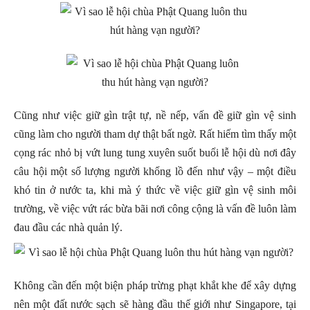
Cũng như việc giữ gìn trật tự, nề nếp, vấn đề giữ gìn vệ sinh
cũng làm cho người tham dự thật bất ngờ. Rất hiếm tìm thấy một
cọng rác nhỏ bị vứt lung tung xuyên suốt buổi lễ hội dù nơi đây
câu hội một số lượng người khổng lồ đến như vậy – một điều
khó tin ở nước ta, khi mà ý thức về việc giữ gìn vệ sinh môi
trường, về việc vứt rác bừa bãi nơi công cộng là vấn đề luôn làm
đau đầu các nhà quản lý.
Không cần đến một biện pháp trừng phạt khắt khe để xây dựng
nên một đất nước sạch sẽ hàng đầu thế giới như Singapore, tại