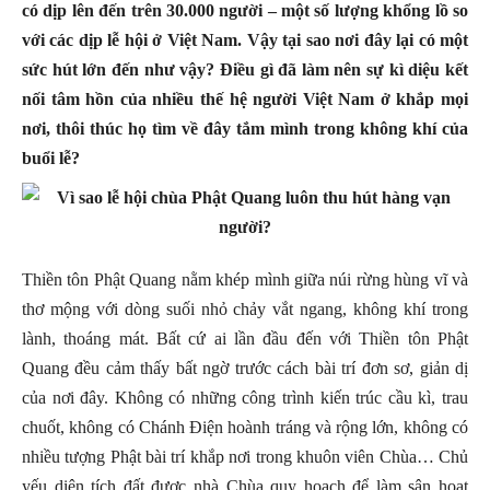
có dịp lên đến trên 30.000 người – một số lượng khổng lồ so
với các dịp lễ hội ở Việt Nam. Vậy tại sao nơi đây lại có một
sức hút lớn đến như vậy? Điều gì đã làm nên sự kì diệu kết
nối tâm hồn của nhiều thế hệ người Việt Nam ở khắp mọi
nơi, thôi thúc họ tìm về đây tắm mình trong không khí của
buổi lễ?
Thiền tôn Phật Quang nằm khép mình giữa núi rừng hùng vĩ và
thơ mộng với dòng suối nhỏ chảy vắt ngang, không khí trong
lành, thoáng mát. Bất cứ ai lần đầu đến với Thiền tôn Phật
Quang đều cảm thấy bất ngờ trước cách bài trí đơn sơ, giản dị
của nơi đây. Không có những công trình kiến trúc cầu kì, trau
chuốt, không có Chánh Điện hoành tráng và rộng lớn, không có
nhiều tượng Phật bài trí khắp nơi trong khuôn viên Chùa… Chủ
yếu diện tích đất được nhà Chùa quy hoạch để làm sân hoạt