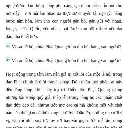
nghệ được dàn dựng công phu càng tạo thêm nét cuốn hút cho
nơi đây – nơi mà âm nhạc đã thực sự chuyển tải đạo lý, nâng
bước tâm hồn, làm cho con người gắn bó, gần gũi với nhau,
lòng yêu Tổ Quốc, yêu nhân loại được vun bồi rồi trở nên dạt
dào, tha thiết hơn.
Hoạt động trọng tâm làm nên giá trị cốt lõi của một lễ hội trong
đạo Phật chính là thời thuyết pháp. Đón nhận thời pháp, ai nấy
đều lắng lòng khi Thầy trụ trì Thiền tôn Phật Quang giảng
những bài Pháp quý giá, thắp lên trong lòng họ các phẩm chất
đạo đức đẹp đẽ, những ước mơ cao cả mà không một vật chất
nào của thế gian có thể mang lại được. Đâu đó, những nụ cười ý
vị, vài cái nhìn suy tư, ray rứt hay vài giọt nước mắt ấm nóng