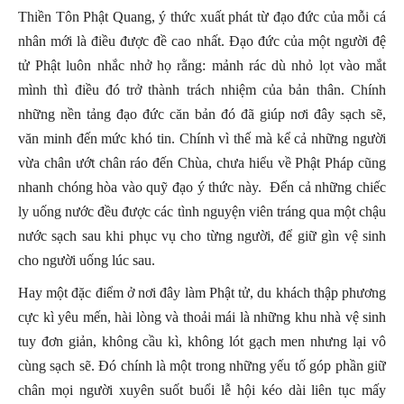
Thiền Tôn Phật Quang, ý thức xuất phát từ đạo đức của mỗi cá
nhân mới là điều được đề cao nhất. Đạo đức của một người đệ
tử Phật luôn nhắc nhở họ rằng: mảnh rác dù nhỏ lọt vào mắt
mình thì điều đó trở thành trách nhiệm của bản thân. Chính
những nền tảng đạo đức căn bản đó đã giúp nơi đây sạch sẽ,
văn minh đến mức khó tin. Chính vì thế mà kể cả những người
vừa chân ướt chân ráo đến Chùa, chưa hiểu về Phật Pháp cũng
nhanh chóng hòa vào quỹ đạo ý thức này. Đến cả những chiếc
ly uống nước đều được các tình nguyện viên tráng qua một chậu
nước sạch sau khi phục vụ cho từng người, để giữ gìn vệ sinh
cho người uống lúc sau.
Hay một đặc điểm ở nơi đây làm Phật tử, du khách thập phương
cực kì yêu mến, hài lòng và thoải mái là những khu nhà vệ sinh
tuy đơn giản, không cầu kì, không lót gạch men nhưng lại vô
cùng sạch sẽ. Đó chính là một trong những yếu tố góp phần giữ
chân mọi người xuyên suốt buổi lễ hội kéo dài liên tục mấy