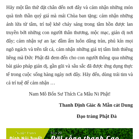
Hãy một lần thử đặt chân đến nơi đây và cảm nhận những món
quà tinh thần quý giá mà mái Chùa ban tặng; cảm nhận những
ánh lửa từ tâm, trí tuệ khẽ cháy sáng trong tâm hồn được lan
truyền bởi những con người thân thương, mộc mạc, giản dị nơi
đây; cảm nhận sự an lạc đầm ấm luôn dâng tràn, phủ kín mọi
ngõ ngách và trên tất cả, cảm nhận những giá trị tâm linh thiêng
liêng mà Đức Phật đã đem đến cho con người thông qua những
bài giáo pháp giản dị, gần gũi và sâu sắc đã được ứng dụng thực
tế trong cuộc sống hàng ngày nơi đây. Hãy đến, dùng trái tim và
cả trí tuệ để cảm nhận …
Nam Mô Bổn Sư Thích Ca Mâu Ni Phật!
Thanh Định Giác & Mẫn cát Dung
Đạo tràng Phật Đà